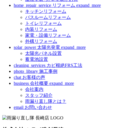
home_repair_service
リフォーム
expand_more
キッチンリフォーム
バスルームリフォーム
トイレリフォーム
内装リフォーム
家電・設備リフォーム
外構リフォーム
solar_power
太陽光発電
expand_more
太陽光パネル設置
蓄電池設置
cleaning_services
カビ根絶FRS工法
photo_library
施工事例
chat
お客様の声
business
会社概要
expand_more
会社案内
スタッフ紹介
雨漏り直し隊とは？
email
お問い合わせ