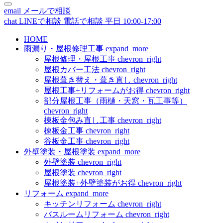
email
メールで相談
chat
LINEで相談
電話で相談
平日 10:00-17:00
HOME
雨漏り・屋根修理工事
expand_more
屋根修理・屋根工事
chevron_right
屋根カバー工法
chevron_right
屋根葺き替え・葺き直し
chevron_right
屋根工事+リフォームがお得
chevron_right
部分屋根工事（雨樋・天窓・瓦工事等）
chevron_right
棟板金包み直し工事
chevron_right
棟板金工事
chevron_right
谷板金工事
chevron_right
外壁塗装・屋根塗装
expand_more
外壁塗装
chevron_right
屋根塗装
chevron_right
屋根塗装+外壁塗装がお得
chevron_right
リフォーム
expand_more
キッチンリフォーム
chevron_right
バスルームリフォーム
chevron_right