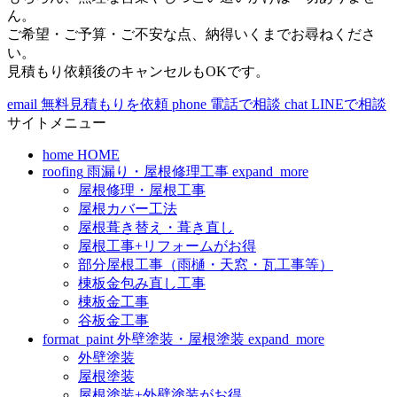
ん。
ご希望・ご予算・ご不安な点、納得いくまでお尋ねくださ
い。
見積もり依頼後のキャンセルもOKです。
email
無料見積もりを依頼
phone
電話で相談
chat
LINEで相談
サイトメニュー
home
HOME
roofing
雨漏り・屋根修理工事
expand_more
屋根修理・屋根工事
屋根カバー工法
屋根葺き替え・葺き直し
屋根工事+リフォームがお得
部分屋根工事（雨樋・天窓・瓦工事等）
棟板金包み直し工事
棟板金工事
谷板金工事
format_paint
外壁塗装・屋根塗装
expand_more
外壁塗装
屋根塗装
屋根塗装+外壁塗装がお得