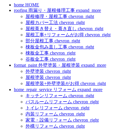
home
HOME
roofing
雨漏り・屋根修理工事
expand_more
屋根修理・屋根工事
chevron_right
屋根カバー工法
chevron_right
屋根葺き替え・葺き直し
chevron_right
屋根工事+リフォームがお得
chevron_right
部分屋根工事
chevron_right
棟板金包み直し工事
chevron_right
棟板金工事
chevron_right
谷板金工事
chevron_right
format_paint
外壁塗装・屋根塗装
expand_more
外壁塗装
chevron_right
屋根塗装
chevron_right
屋根塗装+外壁塗装がお得
chevron_right
home_repair_service
リフォーム
expand_more
キッチンリフォーム
chevron_right
バスルームリフォーム
chevron_right
トイレリフォーム
chevron_right
内装リフォーム
chevron_right
家電・設備リフォーム
chevron_right
外構リフォーム
chevron_right