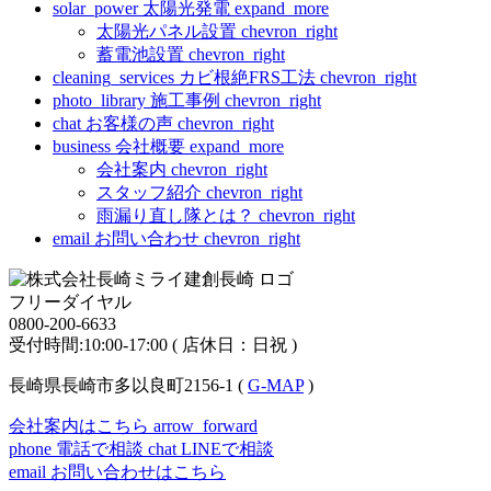
solar_power
太陽光発電
expand_more
太陽光パネル設置
chevron_right
蓄電池設置
chevron_right
cleaning_services
カビ根絶FRS工法
chevron_right
photo_library
施工事例
chevron_right
chat
お客様の声
chevron_right
business
会社概要
expand_more
会社案内
chevron_right
スタッフ紹介
chevron_right
雨漏り直し隊とは？
chevron_right
email
お問い合わせ
chevron_right
フリーダイヤル
0800-200-6633
受付時間:10:00-17:00 ( 店休日：日祝 )
長崎県長崎市多以良町2156-1 (
G-MAP
)
会社案内はこちら
arrow_forward
phone
電話で相談
chat
LINEで相談
email
お問い合わせはこちら