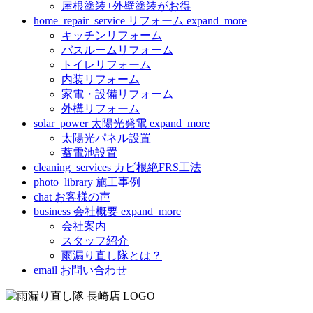
屋根塗装+外壁塗装がお得
home_repair_service
リフォーム
expand_more
キッチンリフォーム
バスルームリフォーム
トイレリフォーム
内装リフォーム
家電・設備リフォーム
外構リフォーム
solar_power
太陽光発電
expand_more
太陽光パネル設置
蓄電池設置
cleaning_services
カビ根絶FRS工法
photo_library
施工事例
chat
お客様の声
business
会社概要
expand_more
会社案内
スタッフ紹介
雨漏り直し隊とは？
email
お問い合わせ