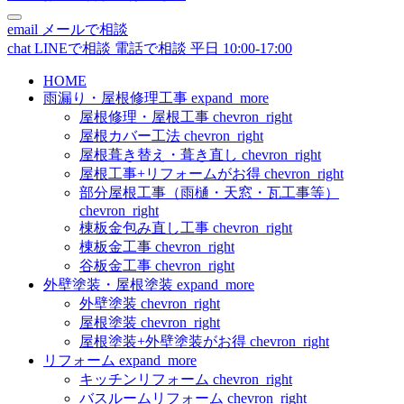
email
メールで相談
chat
LINEで相談
電話で相談
平日 10:00-17:00
HOME
雨漏り・屋根修理工事
expand_more
屋根修理・屋根工事
chevron_right
屋根カバー工法
chevron_right
屋根葺き替え・葺き直し
chevron_right
屋根工事+リフォームがお得
chevron_right
部分屋根工事（雨樋・天窓・瓦工事等）
chevron_right
棟板金包み直し工事
chevron_right
棟板金工事
chevron_right
谷板金工事
chevron_right
外壁塗装・屋根塗装
expand_more
外壁塗装
chevron_right
屋根塗装
chevron_right
屋根塗装+外壁塗装がお得
chevron_right
リフォーム
expand_more
キッチンリフォーム
chevron_right
バスルームリフォーム
chevron_right