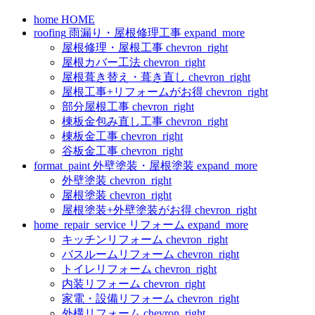
home
HOME
roofing
雨漏り・屋根修理工事
expand_more
屋根修理・屋根工事
chevron_right
屋根カバー工法
chevron_right
屋根葺き替え・葺き直し
chevron_right
屋根工事+リフォームがお得
chevron_right
部分屋根工事
chevron_right
棟板金包み直し工事
chevron_right
棟板金工事
chevron_right
谷板金工事
chevron_right
format_paint
外壁塗装・屋根塗装
expand_more
外壁塗装
chevron_right
屋根塗装
chevron_right
屋根塗装+外壁塗装がお得
chevron_right
home_repair_service
リフォーム
expand_more
キッチンリフォーム
chevron_right
バスルームリフォーム
chevron_right
トイレリフォーム
chevron_right
内装リフォーム
chevron_right
家電・設備リフォーム
chevron_right
外構リフォーム
chevron_right