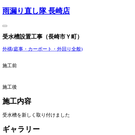
雨漏り直し隊 長崎店
受水槽設置工事（長崎市Ｙ町）
外構(庭事・カーポート・外回り全般)
施工前
施工後
施工内容
受水槽を新しく取り付けました
ギャラリー