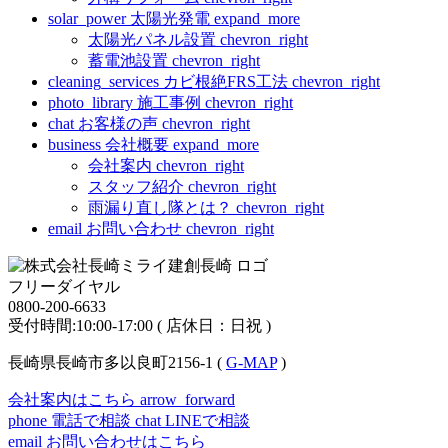
solar_power
太陽光発電
expand_more
太陽光パネル設置
chevron_right
蓄電池設置
chevron_right
cleaning_services
カビ根絶FRS工法
chevron_right
photo_library
施工事例
chevron_right
chat
お客様の声
chevron_right
business
会社概要
expand_more
会社案内
chevron_right
スタッフ紹介
chevron_right
雨漏り直し隊とは？
chevron_right
email
お問い合わせ
chevron_right
フリーダイヤル
0800-200-6633
受付時間:10:00-17:00 ( 店休日：日祝 )
長崎県長崎市多以良町2156-1 (
G-MAP
)
会社案内はこちら
arrow_forward
phone
電話で相談
chat
LINEで相談
email
お問い合わせはこちら