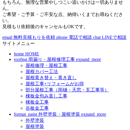
もちろん、無理な営業やしつこい追いかけは一切ありませ
ん。
ご希望・ご予算・ご不安な点、納得いくまでお尋ねくださ
い。
見積もり依頼後のキャンセルもOKです。
email
無料見積もりを依頼
phone
電話で相談
chat
LINEで相談
サイトメニュー
home
HOME
roofing
雨漏り・屋根修理工事
expand_more
屋根修理・屋根工事
屋根カバー工法
屋根葺き替え・葺き直し
屋根工事+リフォームがお得
部分屋根工事（雨樋・天窓・瓦工事等）
棟板金包み直し工事
棟板金工事
谷板金工事
format_paint
外壁塗装・屋根塗装
expand_more
外壁塗装
屋根塗装