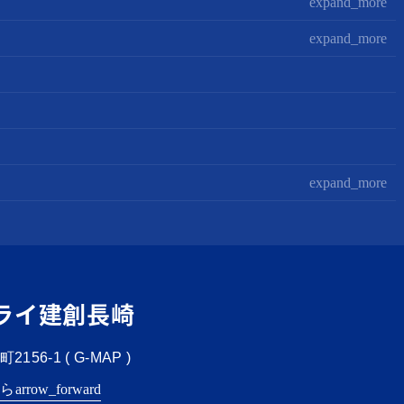
expand_more
expand_more
expand_more
ライ建創長崎
156-1 (
G-MAP
)
ちら
arrow_forward