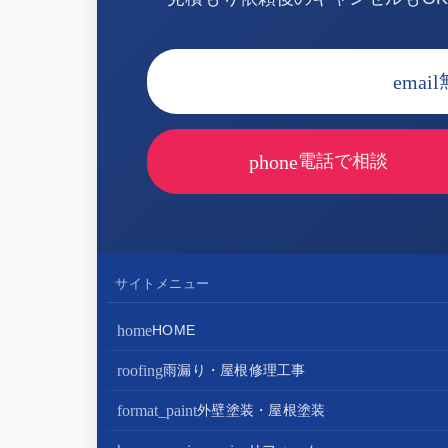
email
phone
電話で相談
サイトメニュー
home
HOME
roofing
雨漏り・屋根修理工事
屋根修理・屋根工事
format_paint
外壁塗装・屋根塗装
屋根カバー工法
外壁塗装