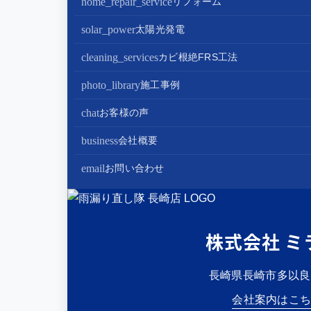
home_repair_service
リフォーム
屋根葺き替え・葺き直し
屋根塗装
キッチンリフォーム
solar_power
太陽光発電
屋根工事+リフォームがお得
屋根塗装+外壁塗装がお得
バスルームリフォーム
太陽光パネル設置
cleaning_services
カビ根絶FRS工法
部分屋根工事（雨樋・天窓・瓦工事等）
トイレリフォーム
蓄電池設置
photo_library
施工事例
棟板金包み直し工事
内装リフォーム
chat
お客様の声
棟板金工事
家電・設備リフォーム
business
会社概要
谷板金工事
外構リフォーム
会社案内
email
お問い合わせ
スタッフ紹介
雨漏り直し隊とは？
株式会社 ミ
長崎県長崎市多以良町2
会社案内はこ