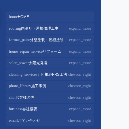
home
HOME
roofing
雨漏り・屋根修理工事
expand_more
屋根修理・屋根工事
chevron_right
format_paint
外壁塗装・屋根塗装
expand_more
屋根カバー工法
chevron_right
外壁塗装
chevron_right
home_repair_service
リフォーム
expand_more
屋根葺き替え・葺き直し
chevron_right
屋根塗装
chevron_right
キッチンリフォーム
chevron_right
solar_power
太陽光発電
expand_more
屋根工事+リフォームがお得
chevron_right
屋根塗装+外壁塗装がお得
chevron_right
バスルームリフォーム
chevron_right
太陽光パネル設置
chevron_right
cleaning_services
カビ根絶FRS工法
chevron_right
部分屋根工事
chevron_right
トイレリフォーム
chevron_right
蓄電池設置
chevron_right
photo_library
施工事例
chevron_right
棟板金包み直し工事
chevron_right
内装リフォーム
chevron_right
棟板金工事
chevron_right
chat
お客様の声
chevron_right
家電・設備リフォーム
chevron_right
谷板金工事
chevron_right
business
会社概要
expand_more
外構リフォーム
chevron_right
会社案内
chevron_right
email
お問い合わせ
chevron_right
スタッフ紹介
chevron_right