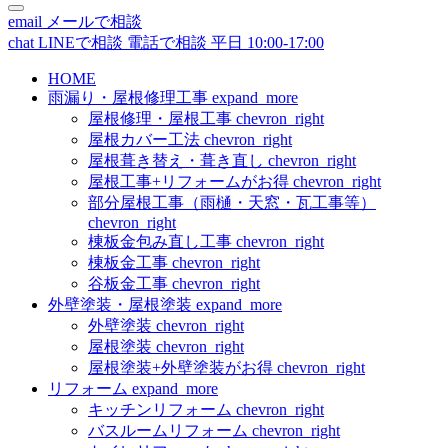
email
メールで相談
chat
LINEで相談
電話で相談
平日 10:00-17:00
HOME
雨漏り・屋根修理工事
expand_more
屋根修理・屋根工事
chevron_right
屋根カバー工法
chevron_right
屋根葺き替え・葺き直し
chevron_right
屋根工事+リフォームがお得
chevron_right
部分屋根工事（雨樋・天窓・瓦工事等）
chevron_right
棟板金包み直し工事
chevron_right
棟板金工事
chevron_right
谷板金工事
chevron_right
外壁塗装・屋根塗装
expand_more
外壁塗装
chevron_right
屋根塗装
chevron_right
屋根塗装+外壁塗装がお得
chevron_right
リフォーム
expand_more
キッチンリフォーム
chevron_right
バスルームリフォーム
chevron_right