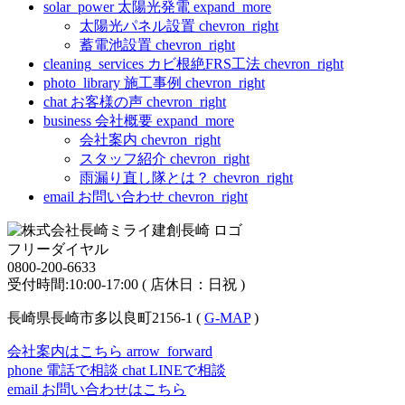
solar_power
太陽光発電
expand_more
太陽光パネル設置
chevron_right
蓄電池設置
chevron_right
cleaning_services
カビ根絶FRS工法
chevron_right
photo_library
施工事例
chevron_right
chat
お客様の声
chevron_right
business
会社概要
expand_more
会社案内
chevron_right
スタッフ紹介
chevron_right
雨漏り直し隊とは？
chevron_right
email
お問い合わせ
chevron_right
フリーダイヤル
0800-200-6633
受付時間:10:00-17:00 ( 店休日：日祝 )
長崎県長崎市多以良町2156-1 (
G-MAP
)
会社案内はこちら
arrow_forward
phone
電話で相談
chat
LINEで相談
email
お問い合わせはこちら