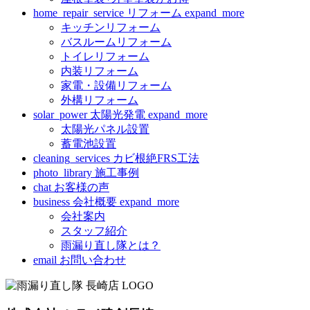
home_repair_service
リフォーム
expand_more
キッチンリフォーム
バスルームリフォーム
トイレリフォーム
内装リフォーム
家電・設備リフォーム
外構リフォーム
solar_power
太陽光発電
expand_more
太陽光パネル設置
蓄電池設置
cleaning_services
カビ根絶FRS工法
photo_library
施工事例
chat
お客様の声
business
会社概要
expand_more
会社案内
スタッフ紹介
雨漏り直し隊とは？
email
お問い合わせ