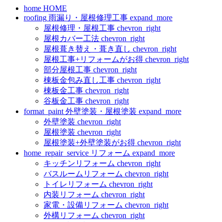
home
HOME
roofing
雨漏り・屋根修理工事
expand_more
屋根修理・屋根工事
chevron_right
屋根カバー工法
chevron_right
屋根葺き替え・葺き直し
chevron_right
屋根工事+リフォームがお得
chevron_right
部分屋根工事
chevron_right
棟板金包み直し工事
chevron_right
棟板金工事
chevron_right
谷板金工事
chevron_right
format_paint
外壁塗装・屋根塗装
expand_more
外壁塗装
chevron_right
屋根塗装
chevron_right
屋根塗装+外壁塗装がお得
chevron_right
home_repair_service
リフォーム
expand_more
キッチンリフォーム
chevron_right
バスルームリフォーム
chevron_right
トイレリフォーム
chevron_right
内装リフォーム
chevron_right
家電・設備リフォーム
chevron_right
外構リフォーム
chevron_right