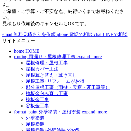
ん。
ご希望・ご予算・ご不安な点、納得いくまでお尋ねくださ
い。
見積もり依頼後のキャンセルもOKです。
email
無料見積もりを依頼
phone
電話で相談
chat
LINEで相談
サイトメニュー
home
HOME
roofing
雨漏り・屋根修理工事
expand_more
屋根修理・屋根工事
屋根カバー工法
屋根葺き替え・葺き直し
屋根工事+リフォームがお得
部分屋根工事（雨樋・天窓・瓦工事等）
棟板金包み直し工事
棟板金工事
谷板金工事
format_paint
外壁塗装・屋根塗装
expand_more
外壁塗装
屋根塗装
屋根塗装+外壁塗装がお得