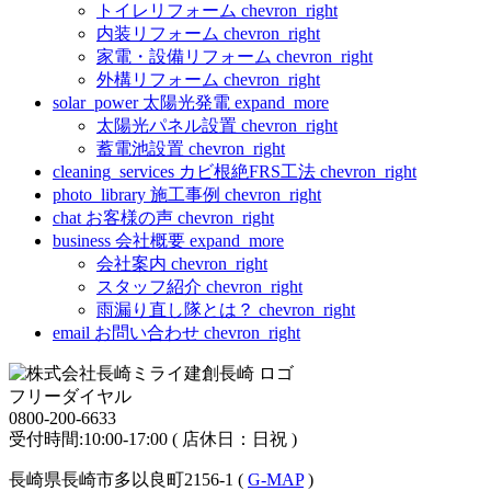
トイレリフォーム
chevron_right
内装リフォーム
chevron_right
家電・設備リフォーム
chevron_right
外構リフォーム
chevron_right
solar_power
太陽光発電
expand_more
太陽光パネル設置
chevron_right
蓄電池設置
chevron_right
cleaning_services
カビ根絶FRS工法
chevron_right
photo_library
施工事例
chevron_right
chat
お客様の声
chevron_right
business
会社概要
expand_more
会社案内
chevron_right
スタッフ紹介
chevron_right
雨漏り直し隊とは？
chevron_right
email
お問い合わせ
chevron_right
フリーダイヤル
0800-200-6633
受付時間:10:00-17:00 ( 店休日：日祝 )
長崎県長崎市多以良町2156-1 (
G-MAP
)