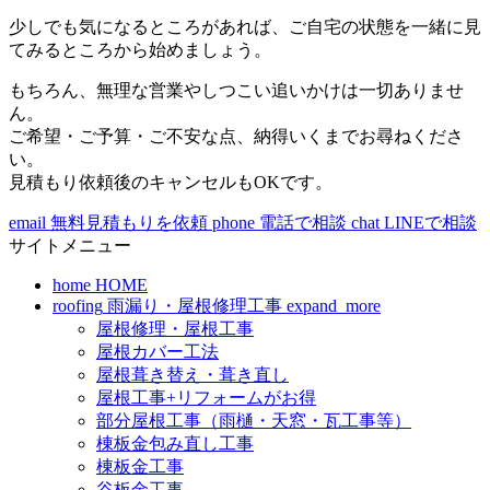
少しでも気になるところがあれば、ご自宅の状態を一緒に見
てみるところから始めましょう。
もちろん、無理な営業やしつこい追いかけは一切ありませ
ん。
ご希望・ご予算・ご不安な点、納得いくまでお尋ねくださ
い。
見積もり依頼後のキャンセルもOKです。
email
無料見積もりを依頼
phone
電話で相談
chat
LINEで相談
サイトメニュー
home
HOME
roofing
雨漏り・屋根修理工事
expand_more
屋根修理・屋根工事
屋根カバー工法
屋根葺き替え・葺き直し
屋根工事+リフォームがお得
部分屋根工事（雨樋・天窓・瓦工事等）
棟板金包み直し工事
棟板金工事
谷板金工事