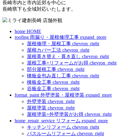
長崎市内と市内近郊を中心に
長崎県下も全域対応いたします。
home
HOME
roofing
雨漏り・屋根修理工事
expand_more
屋根修理・屋根工事
chevron_right
屋根カバー工法
chevron_right
屋根葺き替え・葺き直し
chevron_right
屋根工事+リフォームがお得
chevron_right
部分屋根工事
chevron_right
棟板金包み直し工事
chevron_right
棟板金工事
chevron_right
谷板金工事
chevron_right
format_paint
外壁塗装・屋根塗装
expand_more
外壁塗装
chevron_right
屋根塗装
chevron_right
屋根塗装+外壁塗装がお得
chevron_right
home_repair_service
リフォーム
expand_more
キッチンリフォーム
chevron_right
バスルームリフォーム
chevron_right