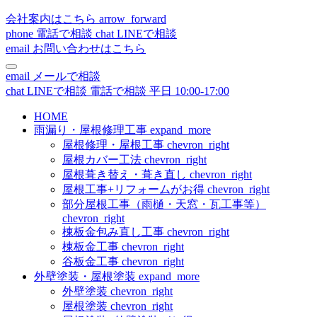
会社案内はこちら
arrow_forward
phone
電話で相談
chat
LINEで相談
email
お問い合わせはこちら
email
メールで相談
chat
LINEで相談
電話で相談
平日 10:00-17:00
HOME
雨漏り・屋根修理工事
expand_more
屋根修理・屋根工事
chevron_right
屋根カバー工法
chevron_right
屋根葺き替え・葺き直し
chevron_right
屋根工事+リフォームがお得
chevron_right
部分屋根工事（雨樋・天窓・瓦工事等）
chevron_right
棟板金包み直し工事
chevron_right
棟板金工事
chevron_right
谷板金工事
chevron_right
外壁塗装・屋根塗装
expand_more
外壁塗装
chevron_right
屋根塗装
chevron_right