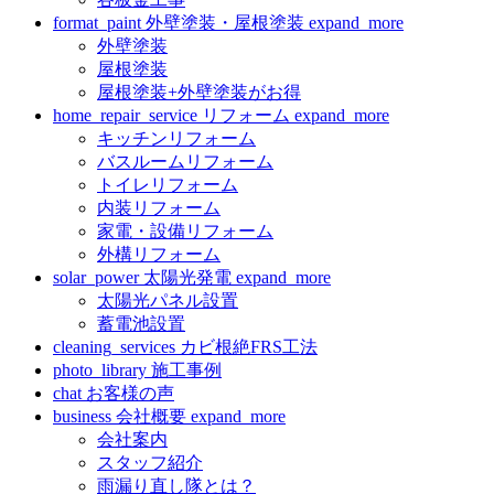
format_paint
外壁塗装・屋根塗装
expand_more
外壁塗装
屋根塗装
屋根塗装+外壁塗装がお得
home_repair_service
リフォーム
expand_more
キッチンリフォーム
バスルームリフォーム
トイレリフォーム
内装リフォーム
家電・設備リフォーム
外構リフォーム
solar_power
太陽光発電
expand_more
太陽光パネル設置
蓄電池設置
cleaning_services
カビ根絶FRS工法
photo_library
施工事例
chat
お客様の声
business
会社概要
expand_more
会社案内
スタッフ紹介
雨漏り直し隊とは？