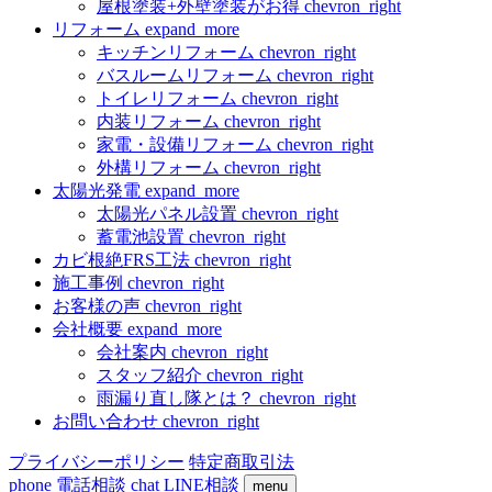
屋根塗装+外壁塗装がお得
chevron_right
リフォーム
expand_more
キッチンリフォーム
chevron_right
バスルームリフォーム
chevron_right
トイレリフォーム
chevron_right
内装リフォーム
chevron_right
家電・設備リフォーム
chevron_right
外構リフォーム
chevron_right
太陽光発電
expand_more
太陽光パネル設置
chevron_right
蓄電池設置
chevron_right
カビ根絶FRS工法
chevron_right
施工事例
chevron_right
お客様の声
chevron_right
会社概要
expand_more
会社案内
chevron_right
スタッフ紹介
chevron_right
雨漏り直し隊とは？
chevron_right
お問い合わせ
chevron_right
プライバシーポリシー
特定商取引法
phone
電話相談
chat
LINE相談
menu