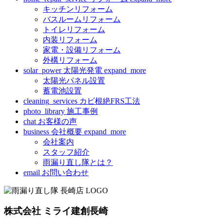
キッチンリフォーム
バスルームリフォーム
トイレリフォーム
内装リフォーム
家電・設備リフォーム
外構リフォーム
solar_power
太陽光発電
expand_more
太陽光パネル設置
蓄電池設置
cleaning_services
カビ根絶FRS工法
photo_library
施工事例
chat
お客様の声
business
会社概要
expand_more
会社案内
スタッフ紹介
雨漏り直し隊とは？
email
お問い合わせ
株式会社 ミライ建創長崎