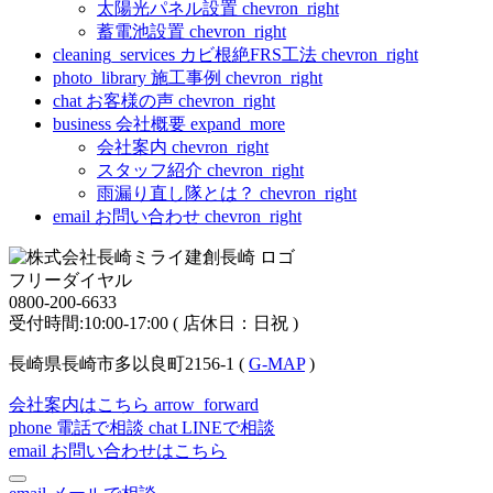
太陽光パネル設置
chevron_right
蓄電池設置
chevron_right
cleaning_services
カビ根絶FRS工法
chevron_right
photo_library
施工事例
chevron_right
chat
お客様の声
chevron_right
business
会社概要
expand_more
会社案内
chevron_right
スタッフ紹介
chevron_right
雨漏り直し隊とは？
chevron_right
email
お問い合わせ
chevron_right
フリーダイヤル
0800-200-6633
受付時間:10:00-17:00 ( 店休日：日祝 )
長崎県長崎市多以良町2156-1 (
G-MAP
)
会社案内はこちら
arrow_forward
phone
電話で相談
chat
LINEで相談
email
お問い合わせはこちら