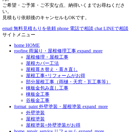
ご希望・ご予算・ご不安な点、納得いくまでお尋ねくださ
い。
見積もり依頼後のキャンセルもOKです。
email
無料見積もりを依頼
phone
電話で相談
chat
LINEで相談
サイトメニュー
home
HOME
roofing
雨漏り・屋根修理工事
expand_more
屋根修理・屋根工事
屋根カバー工法
屋根葺き替え・葺き直し
屋根工事+リフォームがお得
部分屋根工事（雨樋・天窓・瓦工事等）
棟板金包み直し工事
棟板金工事
谷板金工事
format_paint
外壁塗装・屋根塗装
expand_more
外壁塗装
屋根塗装
屋根塗装+外壁塗装がお得
home_repair_service
リフォーム
expand_more