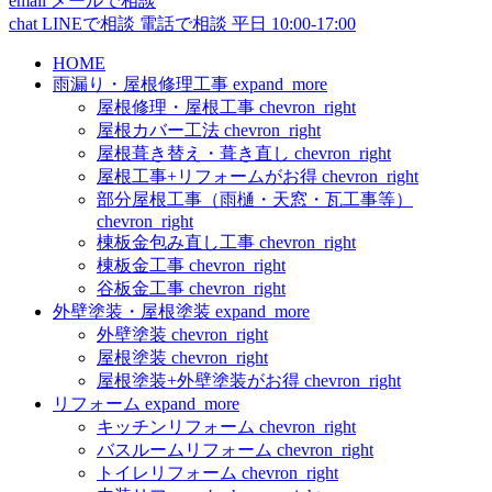
email
メールで相談
chat
LINEで相談
電話で相談
平日 10:00-17:00
HOME
雨漏り・屋根修理工事
expand_more
屋根修理・屋根工事
chevron_right
屋根カバー工法
chevron_right
屋根葺き替え・葺き直し
chevron_right
屋根工事+リフォームがお得
chevron_right
部分屋根工事（雨樋・天窓・瓦工事等）
chevron_right
棟板金包み直し工事
chevron_right
棟板金工事
chevron_right
谷板金工事
chevron_right
外壁塗装・屋根塗装
expand_more
外壁塗装
chevron_right
屋根塗装
chevron_right
屋根塗装+外壁塗装がお得
chevron_right
リフォーム
expand_more
キッチンリフォーム
chevron_right
バスルームリフォーム
chevron_right
トイレリフォーム
chevron_right