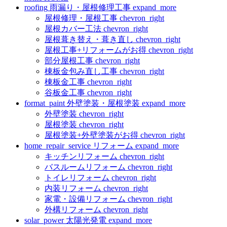
roofing
雨漏り・屋根修理工事
expand_more
屋根修理・屋根工事
chevron_right
屋根カバー工法
chevron_right
屋根葺き替え・葺き直し
chevron_right
屋根工事+リフォームがお得
chevron_right
部分屋根工事
chevron_right
棟板金包み直し工事
chevron_right
棟板金工事
chevron_right
谷板金工事
chevron_right
format_paint
外壁塗装・屋根塗装
expand_more
外壁塗装
chevron_right
屋根塗装
chevron_right
屋根塗装+外壁塗装がお得
chevron_right
home_repair_service
リフォーム
expand_more
キッチンリフォーム
chevron_right
バスルームリフォーム
chevron_right
トイレリフォーム
chevron_right
内装リフォーム
chevron_right
家電・設備リフォーム
chevron_right
外構リフォーム
chevron_right
solar_power
太陽光発電
expand_more