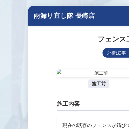
雨漏り直し隊 長崎店
フェンス
外構(庭事
施工前
施工内容
現在の既存のフェンスが錆び