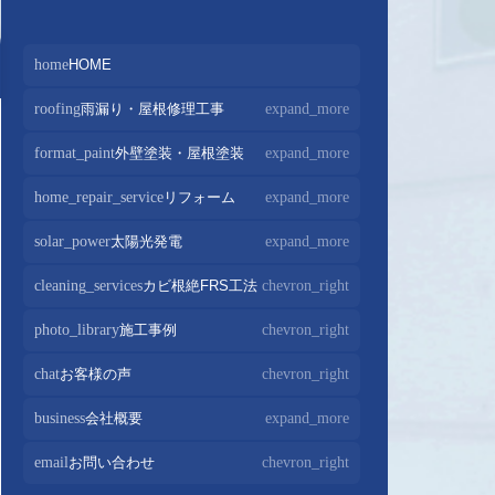
home
HOME
roofing
雨漏り・屋根修理工事
expand_more
屋根修理・屋根工事
chevron_right
format_paint
外壁塗装・屋根塗装
expand_more
屋根カバー工法
chevron_right
外壁塗装
chevron_right
home_repair_service
リフォーム
expand_more
屋根葺き替え・葺き直し
chevron_right
屋根塗装
chevron_right
キッチンリフォーム
chevron_right
solar_power
太陽光発電
expand_more
屋根工事+リフォームがお得
chevron_right
屋根塗装+外壁塗装がお得
chevron_right
バスルームリフォーム
chevron_right
太陽光パネル設置
chevron_right
cleaning_services
カビ根絶FRS工法
chevron_right
部分屋根工事
chevron_right
トイレリフォーム
chevron_right
蓄電池設置
chevron_right
photo_library
施工事例
chevron_right
棟板金包み直し工事
chevron_right
内装リフォーム
chevron_right
棟板金工事
chevron_right
chat
お客様の声
chevron_right
家電・設備リフォーム
chevron_right
谷板金工事
chevron_right
business
会社概要
expand_more
外構リフォーム
chevron_right
会社案内
chevron_right
email
お問い合わせ
chevron_right
スタッフ紹介
chevron_right