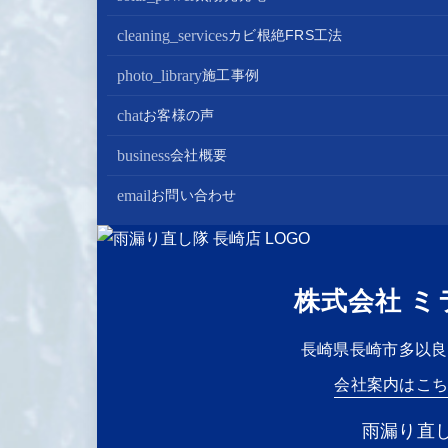
屋根工事+リフォームがお得
屋根塗装+外壁塗装がお得
バスルームリフォーム
太陽光パネル設置
cleaning_services
カビ根絶FRS工法
部分屋根工事（雨樋・天窓・瓦工事等）
トイレリフォーム
蓄電池設置
photo_library
施工事例
棟板金包み直し工事
内装リフォーム
chat
お客様の声
棟板金工事
家電・設備リフォーム
business
会社概要
谷板金工事
外構リフォーム
会社案内
email
お問い合わせ
スタッフ紹介
雨漏り直し隊とは？
株式会社 ミ
長崎県長崎市多以良町2
会社案内はこ
雨漏り直し