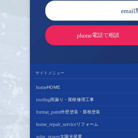
email
phone
電話で相談
サイトメニュー
home
HOME
roofing
雨漏り・屋根修理工事
屋根修理・屋根工事
format_paint
外壁塗装・屋根塗装
屋根カバー工法
外壁塗装
home_repair_service
リフォーム
屋根葺き替え・葺き直し
屋根塗装
キッチンリフォーム
solar_power
太陽光発電