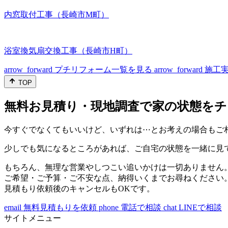
内窓取付工事（長崎市M町）
浴室換気扇交換工事（長崎市H町）
arrow_forward
プチリフォーム一覧を見る
arrow_forward
施工
TOP
無料お見積り・現地調査で家の状態をチ
今すぐでなくてもいいけど、いずれは⋯とお考えの場合もご
少しでも気になるところがあれば、ご自宅の状態を一緒に見
もちろん、無理な営業やしつこい追いかけは一切ありません
ご希望・ご予算・ご不安な点、納得いくまでお尋ねください
見積もり依頼後のキャンセルもOKです。
email
無料見積もりを依頼
phone
電話で相談
chat
LINEで相談
サイトメニュー