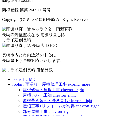
商願
2016-085394
商標登録 第
第5942360号
号
Copyright (C) ミライ建創長崎 All Rights Reserved.
長崎の外壁塗装なら
雨漏り直し隊
ミライ建創長崎
長崎市内と市内近郊を中心に
長崎県下も全域対応いたします。
home
HOME
roofing
雨漏り・屋根修理工事
expand_more
屋根修理・屋根工事
chevron_right
屋根カバー工法
chevron_right
屋根葺き替え・葺き直し
chevron_right
屋根工事+リフォームがお得
chevron_right
部分屋根工事
chevron_right