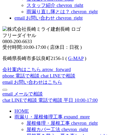
スタッフ紹介
chevron_right
雨漏り直し隊とは？
chevron_right
email
お問い合わせ
chevron_right
フリーダイヤル
0800-200-6633
受付時間:10:00-17:00 ( 店休日：日祝 )
長崎県長崎市多以良町2156-1 (
G-MAP
)
会社案内はこちら
arrow_forward
phone
電話で相談
chat
LINEで相談
email
お問い合わせはこちら
email
メールで相談
chat
LINEで相談
電話で相談
平日 10:00-17:00
HOME
雨漏り・屋根修理工事
expand_more
屋根修理・屋根工事
chevron_right
屋根カバー工法
chevron_right