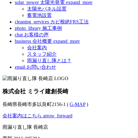
solar_power
太陽光発電
expand_more
太陽光パネル設置
蓄電池設置
cleaning_services
カビ根絶FRS工法
photo_library
施工事例
chat
お客様の声
business
会社概要
expand_more
会社案内
スタッフ紹介
雨漏り直し隊とは？
email
お問い合わせ
株式会社 ミライ建創長崎
長崎県長崎市多以良町2156-1 (
G-MAP
)
会社案内はこちら
arrow_forward
雨漏り直し隊 長崎店