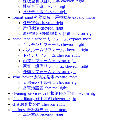
棟板金包み直し工事
chevron_right
棟板金工事
chevron_right
谷板金工事
chevron_right
format_paint
外壁塗装・屋根塗装
expand_more
外壁塗装
chevron_right
屋根塗装
chevron_right
屋根塗装+外壁塗装がお得
chevron_right
home_repair_service
リフォーム
expand_more
キッチンリフォーム
chevron_right
バスルームリフォーム
chevron_right
トイレリフォーム
chevron_right
内装リフォーム
chevron_right
家電・設備リフォーム
chevron_right
外構リフォーム
chevron_right
solar_power
太陽光発電
expand_more
太陽光パネル設置
chevron_right
蓄電池設置
chevron_right
cleaning_services
カビ根絶FRS工法
chevron_right
photo_library
施工事例
chevron_right
chat
お客様の声
chevron_right
business
会社概要
expand_more
会社案内
chevron_right