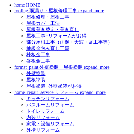
home
HOME
roofing
雨漏り・屋根修理工事
expand_more
屋根修理・屋根工事
屋根カバー工法
屋根葺き替え・葺き直し
屋根工事+リフォームがお得
部分屋根工事（雨樋・天窓・瓦工事等）
棟板金包み直し工事
棟板金工事
谷板金工事
format_paint
外壁塗装・屋根塗装
expand_more
外壁塗装
屋根塗装
屋根塗装+外壁塗装がお得
home_repair_service
リフォーム
expand_more
キッチンリフォーム
バスルームリフォーム
トイレリフォーム
内装リフォーム
家電・設備リフォーム
外構リフォーム