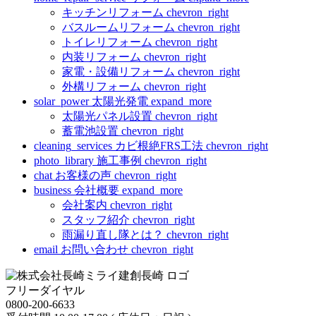
キッチンリフォーム
chevron_right
バスルームリフォーム
chevron_right
トイレリフォーム
chevron_right
内装リフォーム
chevron_right
家電・設備リフォーム
chevron_right
外構リフォーム
chevron_right
solar_power
太陽光発電
expand_more
太陽光パネル設置
chevron_right
蓄電池設置
chevron_right
cleaning_services
カビ根絶FRS工法
chevron_right
photo_library
施工事例
chevron_right
chat
お客様の声
chevron_right
business
会社概要
expand_more
会社案内
chevron_right
スタッフ紹介
chevron_right
雨漏り直し隊とは？
chevron_right
email
お問い合わせ
chevron_right
フリーダイヤル
0800-200-6633