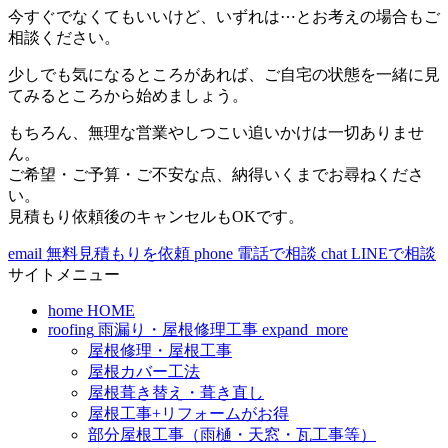
今すぐでなくてもいいけど、いずれは⋯とお考えの場合もご
相談ください。
少しでも気になるところがあれば、ご自宅の状態を一緒に見
てみるところから始めましょう。
もちろん、無理な営業やしつこい追いかけは一切ありませ
ん。
ご希望・ご予算・ご不安な点、納得いくまでお尋ねくださ
い。
見積もり依頼後のキャンセルもOKです。
email
無料見積もりを依頼
phone
電話で相談
chat
LINEで相談
サイトメニュー
home
HOME
roofing
雨漏り・屋根修理工事
expand_more
屋根修理・屋根工事
屋根カバー工法
屋根葺き替え・葺き直し
屋根工事+リフォームがお得
部分屋根工事（雨樋・天窓・瓦工事等）