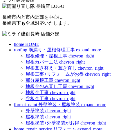
ミライ建創長崎
長崎市内と市内近郊を中心に
長崎県下も全域対応いたします。
home
HOME
roofing
雨漏り・屋根修理工事
expand_more
屋根修理・屋根工事
chevron_right
屋根カバー工法
chevron_right
屋根葺き替え・葺き直し
chevron_right
屋根工事+リフォームがお得
chevron_right
部分屋根工事
chevron_right
棟板金包み直し工事
chevron_right
棟板金工事
chevron_right
谷板金工事
chevron_right
format_paint
外壁塗装・屋根塗装
expand_more
外壁塗装
chevron_right
屋根塗装
chevron_right
屋根塗装+外壁塗装がお得
chevron_right
home_repair_service
リフォーム
expand_more