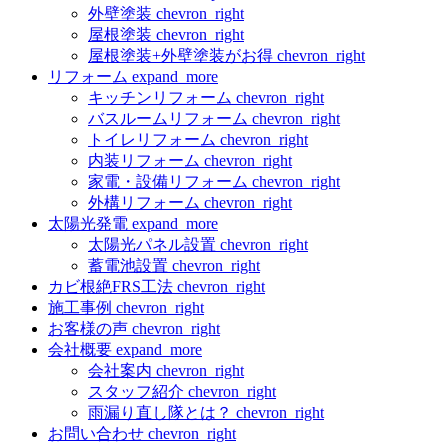
外壁塗装
chevron_right
屋根塗装
chevron_right
屋根塗装+外壁塗装がお得
chevron_right
リフォーム
expand_more
キッチンリフォーム
chevron_right
バスルームリフォーム
chevron_right
トイレリフォーム
chevron_right
内装リフォーム
chevron_right
家電・設備リフォーム
chevron_right
外構リフォーム
chevron_right
太陽光発電
expand_more
太陽光パネル設置
chevron_right
蓄電池設置
chevron_right
カビ根絶FRS工法
chevron_right
施工事例
chevron_right
お客様の声
chevron_right
会社概要
expand_more
会社案内
chevron_right
スタッフ紹介
chevron_right
雨漏り直し隊とは？
chevron_right
お問い合わせ
chevron_right