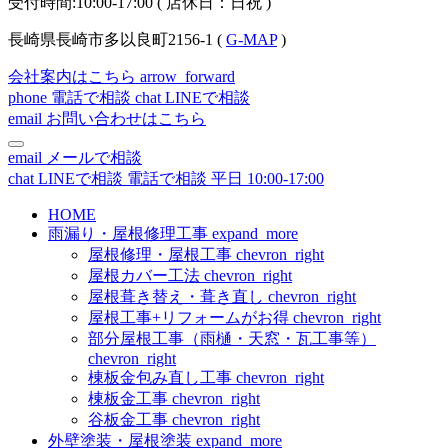
受付時間:10:00-17:00 ( 店休日：日祝 )
長崎県長崎市多以良町2156-1 (
G-MAP
)
会社案内はこちら
arrow_forward
phone
電話で相談
chat
LINEで相談
email
お問い合わせはこちら
email
メールで相談
chat
LINEで相談
電話で相談
平日 10:00-17:00
HOME
雨漏り・屋根修理工事
expand_more
屋根修理・屋根工事
chevron_right
屋根カバー工法
chevron_right
屋根葺き替え・葺き直し
chevron_right
屋根工事+リフォームがお得
chevron_right
部分屋根工事（雨樋・天窓・瓦工事等）
chevron_right
棟板金包み直し工事
chevron_right
棟板金工事
chevron_right
谷板金工事
chevron_right
外壁塗装・屋根塗装
expand_more