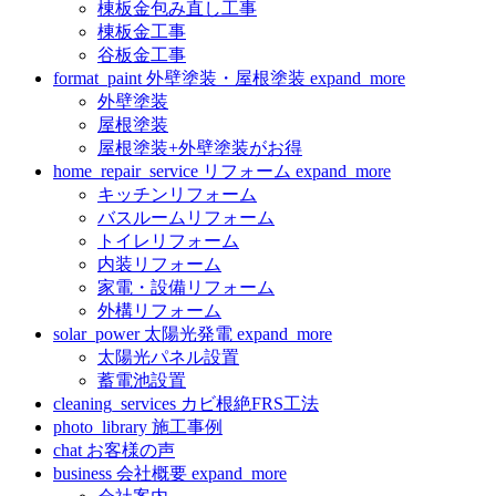
棟板金包み直し工事
棟板金工事
谷板金工事
format_paint
外壁塗装・屋根塗装
expand_more
外壁塗装
屋根塗装
屋根塗装+外壁塗装がお得
home_repair_service
リフォーム
expand_more
キッチンリフォーム
バスルームリフォーム
トイレリフォーム
内装リフォーム
家電・設備リフォーム
外構リフォーム
solar_power
太陽光発電
expand_more
太陽光パネル設置
蓄電池設置
cleaning_services
カビ根絶FRS工法
photo_library
施工事例
chat
お客様の声
business
会社概要
expand_more