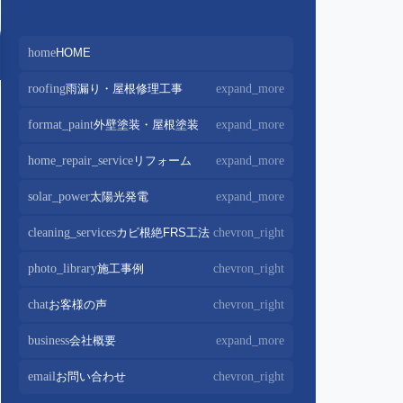
home
HOME
roofing
雨漏り・屋根修理工事
expand_more
屋根修理・屋根工事
chevron_right
format_paint
外壁塗装・屋根塗装
expand_more
屋根カバー工法
chevron_right
外壁塗装
chevron_right
home_repair_service
リフォーム
expand_more
屋根葺き替え・葺き直し
chevron_right
屋根塗装
chevron_right
キッチンリフォーム
chevron_right
solar_power
太陽光発電
expand_more
屋根工事+リフォームがお得
chevron_right
屋根塗装+外壁塗装がお得
chevron_right
バスルームリフォーム
chevron_right
太陽光パネル設置
chevron_right
cleaning_services
カビ根絶FRS工法
chevron_right
部分屋根工事
chevron_right
トイレリフォーム
chevron_right
蓄電池設置
chevron_right
photo_library
施工事例
chevron_right
棟板金包み直し工事
chevron_right
内装リフォーム
chevron_right
棟板金工事
chevron_right
chat
お客様の声
chevron_right
家電・設備リフォーム
chevron_right
谷板金工事
chevron_right
business
会社概要
expand_more
外構リフォーム
chevron_right
会社案内
chevron_right
email
お問い合わせ
chevron_right
スタッフ紹介
chevron_right