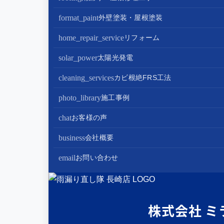
屋根修理・屋根工事
format_paint
外壁塗装・屋根塗装
屋根カバー工法
外壁塗装
home_repair_service
リフォーム
屋根葺き替え・葺き直し
屋根塗装
キッチンリフォーム
solar_power
太陽光発電
屋根工事+リフォームがお得
屋根塗装+外壁塗装がお得
バスルームリフォーム
太陽光パネル設置
cleaning_services
カビ根絶FRS工法
部分屋根工事（雨樋・天窓・瓦工事等）
トイレリフォーム
蓄電池設置
photo_library
施工事例
棟板金包み直し工事
内装リフォーム
chat
お客様の声
棟板金工事
家電・設備リフォーム
business
会社概要
谷板金工事
外構リフォーム
会社案内
email
お問い合わせ
スタッフ紹介
雨漏り直し隊とは？
株式会社 ミ