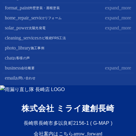
format_paint
expand_more
屋根修理・屋根工事
外壁塗装・屋根塗装
屋根カバー工法
home_repair_service
expand_more
外壁塗装
リフォーム
屋根葺き替え・葺き直し
屋根塗装
solar_power
expand_more
キッチンリフォーム
太陽光発電
屋根工事+リフォームがお得
屋根塗装+外壁塗装がお得
バスルームリフォーム
cleaning_services
太陽光パネル設置
カビ根絶FRS工法
部分屋根工事（雨樋・天窓・瓦工事等）
トイレリフォーム
蓄電池設置
photo_library
施工事例
棟板金包み直し工事
内装リフォーム
chat
お客様の声
棟板金工事
家電・設備リフォーム
business
expand_more
会社概要
谷板金工事
外構リフォーム
email
会社案内
お問い合わせ
スタッフ紹介
雨漏り直し隊とは？
株式会社 ミライ建創長崎
長崎県長崎市多以良町2156-1 (
G-MAP
)
会社案内はこちら
arrow_forward