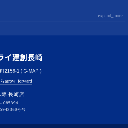
expand_more
ライ建創長崎
156-1 (
G-MAP
)
ちら
arrow_forward
隊 長崎店
6-085394
5942360号
号