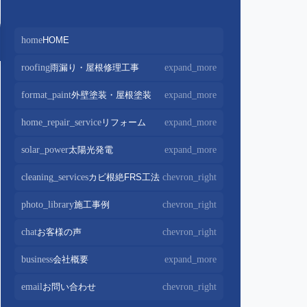
home
HOME
roofing
雨漏り・屋根修理工事
expand_more
屋根修理・屋根工事
chevron_right
format_paint
外壁塗装・屋根塗装
expand_more
屋根カバー工法
chevron_right
外壁塗装
chevron_right
home_repair_service
リフォーム
expand_more
屋根葺き替え・葺き直し
chevron_right
屋根塗装
chevron_right
キッチンリフォーム
chevron_right
solar_power
太陽光発電
expand_more
屋根工事+リフォームがお得
chevron_right
屋根塗装+外壁塗装がお得
chevron_right
バスルームリフォーム
chevron_right
太陽光パネル設置
chevron_right
cleaning_services
カビ根絶FRS工法
chevron_right
部分屋根工事
chevron_right
トイレリフォーム
chevron_right
蓄電池設置
chevron_right
photo_library
施工事例
chevron_right
棟板金包み直し工事
chevron_right
内装リフォーム
chevron_right
棟板金工事
chevron_right
chat
お客様の声
chevron_right
家電・設備リフォーム
chevron_right
谷板金工事
chevron_right
business
会社概要
expand_more
外構リフォーム
chevron_right
会社案内
chevron_right
email
お問い合わせ
chevron_right
スタッフ紹介
chevron_right