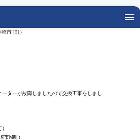
長崎市T町）
グヒーターが故障しましたので交換工事をしまし
町）
崎市M町）