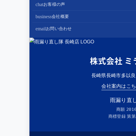
内装リフォーム
chat
お客様の声
棟板金工事
家電・設備リフォーム
business
会社概要
谷板金工事
外構リフォーム
会社案内
email
お問い合わせ
スタッフ紹介
雨漏り直し隊とは？
株式会社 ミ
長崎県長崎市多以良町2
会社案内はこ
雨漏り直し
商願
201
商標登録 第
第