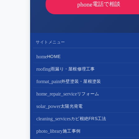
phone
電話で相談
サイトメニュー
home
HOME
roofing
雨漏り・屋根修理工事
屋根修理・屋根工事
format_paint
外壁塗装・屋根塗装
屋根カバー工法
外壁塗装
home_repair_service
リフォーム
屋根葺き替え・葺き直し
屋根塗装
キッチンリフォーム
solar_power
太陽光発電
屋根工事+リフォームがお得
屋根塗装+外壁塗装がお得
バスルームリフォーム
太陽光パネル設置
cleaning_services
カビ根絶FRS工法
部分屋根工事（雨樋・天窓・瓦工事等）
トイレリフォーム
蓄電池設置
photo_library
施工事例
棟板金包み直し工事