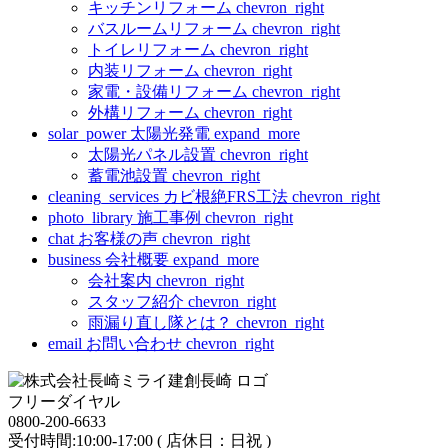
キッチンリフォーム
chevron_right
バスルームリフォーム
chevron_right
トイレリフォーム
chevron_right
内装リフォーム
chevron_right
家電・設備リフォーム
chevron_right
外構リフォーム
chevron_right
solar_power
太陽光発電
expand_more
太陽光パネル設置
chevron_right
蓄電池設置
chevron_right
cleaning_services
カビ根絶FRS工法
chevron_right
photo_library
施工事例
chevron_right
chat
お客様の声
chevron_right
business
会社概要
expand_more
会社案内
chevron_right
スタッフ紹介
chevron_right
雨漏り直し隊とは？
chevron_right
email
お問い合わせ
chevron_right
フリーダイヤル
0800-200-6633
受付時間:10:00-17:00 ( 店休日：日祝 )