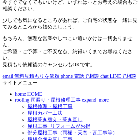
今すぐでなくてもいいけど、いずれは⋯とお考えの場合もご
相談ください。
少しでも気になるところがあれば、ご自宅の状態を一緒に見
てみるところから始めましょう。
もちろん、無理な営業やしつこい追いかけは一切ありませ
ん。
ご希望・ご予算・ご不安な点、納得いくまでお尋ねくださ
い。
見積もり依頼後のキャンセルもOKです。
email
無料見積もりを依頼
phone
電話で相談
chat
LINEで相談
サイトメニュー
home
HOME
roofing
雨漏り・屋根修理工事
expand_more
屋根修理・屋根工事
屋根カバー工法
屋根葺き替え・葺き直し
屋根工事+リフォームがお得
部分屋根工事（雨樋・天窓・瓦工事等）
棟板金包み直し工事