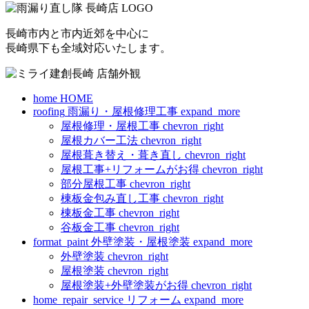
長崎市内と市内近郊を中心に
長崎県下も全域対応いたします。
home
HOME
roofing
雨漏り・屋根修理工事
expand_more
屋根修理・屋根工事
chevron_right
屋根カバー工法
chevron_right
屋根葺き替え・葺き直し
chevron_right
屋根工事+リフォームがお得
chevron_right
部分屋根工事
chevron_right
棟板金包み直し工事
chevron_right
棟板金工事
chevron_right
谷板金工事
chevron_right
format_paint
外壁塗装・屋根塗装
expand_more
外壁塗装
chevron_right
屋根塗装
chevron_right
屋根塗装+外壁塗装がお得
chevron_right
home_repair_service
リフォーム
expand_more