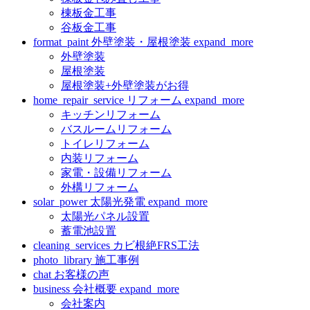
棟板金工事
谷板金工事
format_paint
外壁塗装・屋根塗装
expand_more
外壁塗装
屋根塗装
屋根塗装+外壁塗装がお得
home_repair_service
リフォーム
expand_more
キッチンリフォーム
バスルームリフォーム
トイレリフォーム
内装リフォーム
家電・設備リフォーム
外構リフォーム
solar_power
太陽光発電
expand_more
太陽光パネル設置
蓄電池設置
cleaning_services
カビ根絶FRS工法
photo_library
施工事例
chat
お客様の声
business
会社概要
expand_more
会社案内