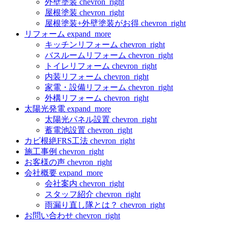
外壁塗装
chevron_right
屋根塗装
chevron_right
屋根塗装+外壁塗装がお得
chevron_right
リフォーム
expand_more
キッチンリフォーム
chevron_right
バスルームリフォーム
chevron_right
トイレリフォーム
chevron_right
内装リフォーム
chevron_right
家電・設備リフォーム
chevron_right
外構リフォーム
chevron_right
太陽光発電
expand_more
太陽光パネル設置
chevron_right
蓄電池設置
chevron_right
カビ根絶FRS工法
chevron_right
施工事例
chevron_right
お客様の声
chevron_right
会社概要
expand_more
会社案内
chevron_right
スタッフ紹介
chevron_right
雨漏り直し隊とは？
chevron_right
お問い合わせ
chevron_right