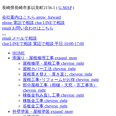
長崎県長崎市多以良町2156-1 (
G-MAP
)
会社案内はこちら
arrow_forward
phone
電話で相談
chat
LINEで相談
email
お問い合わせはこちら
email
メールで相談
chat
LINEで相談
電話で相談
平日 10:00-17:00
HOME
雨漏り・屋根修理工事
expand_more
屋根修理・屋根工事
chevron_right
屋根カバー工法
chevron_right
屋根葺き替え・葺き直し
chevron_right
屋根工事+リフォームがお得
chevron_right
部分屋根工事（雨樋・天窓・瓦工事等）
chevron_right
棟板金包み直し工事
chevron_right
棟板金工事
chevron_right
谷板金工事
chevron_right
外壁塗装・屋根塗装
expand_more