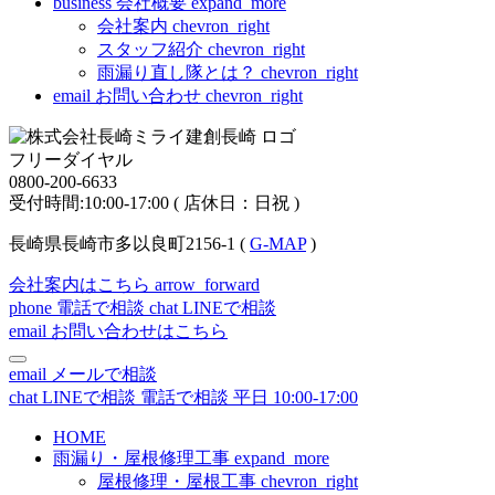
business
会社概要
expand_more
会社案内
chevron_right
スタッフ紹介
chevron_right
雨漏り直し隊とは？
chevron_right
email
お問い合わせ
chevron_right
フリーダイヤル
0800-200-6633
受付時間:10:00-17:00 ( 店休日：日祝 )
長崎県長崎市多以良町2156-1 (
G-MAP
)
会社案内はこちら
arrow_forward
phone
電話で相談
chat
LINEで相談
email
お問い合わせはこちら
email
メールで相談
chat
LINEで相談
電話で相談
平日 10:00-17:00
HOME
雨漏り・屋根修理工事
expand_more
屋根修理・屋根工事
chevron_right