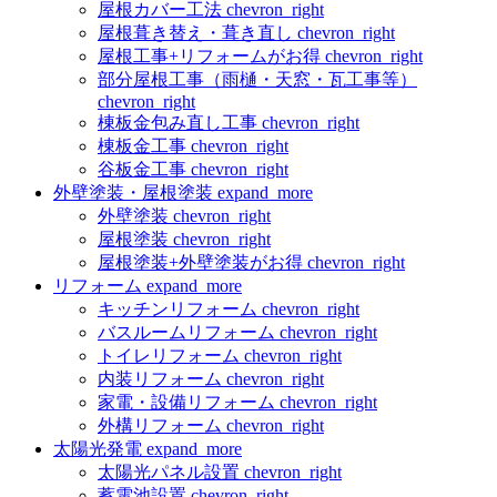
屋根カバー工法
chevron_right
屋根葺き替え・葺き直し
chevron_right
屋根工事+リフォームがお得
chevron_right
部分屋根工事（雨樋・天窓・瓦工事等）
chevron_right
棟板金包み直し工事
chevron_right
棟板金工事
chevron_right
谷板金工事
chevron_right
外壁塗装・屋根塗装
expand_more
外壁塗装
chevron_right
屋根塗装
chevron_right
屋根塗装+外壁塗装がお得
chevron_right
リフォーム
expand_more
キッチンリフォーム
chevron_right
バスルームリフォーム
chevron_right
トイレリフォーム
chevron_right
内装リフォーム
chevron_right
家電・設備リフォーム
chevron_right
外構リフォーム
chevron_right
太陽光発電
expand_more
太陽光パネル設置
chevron_right
蓄電池設置
chevron_right