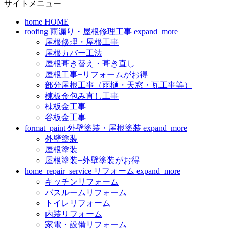
サイトメニュー
home
HOME
roofing
雨漏り・屋根修理工事
expand_more
屋根修理・屋根工事
屋根カバー工法
屋根葺き替え・葺き直し
屋根工事+リフォームがお得
部分屋根工事（雨樋・天窓・瓦工事等）
棟板金包み直し工事
棟板金工事
谷板金工事
format_paint
外壁塗装・屋根塗装
expand_more
外壁塗装
屋根塗装
屋根塗装+外壁塗装がお得
home_repair_service
リフォーム
expand_more
キッチンリフォーム
バスルームリフォーム
トイレリフォーム
内装リフォーム
家電・設備リフォーム