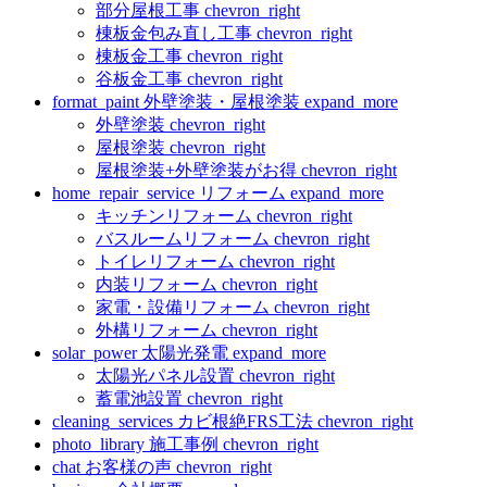
部分屋根工事
chevron_right
棟板金包み直し工事
chevron_right
棟板金工事
chevron_right
谷板金工事
chevron_right
format_paint
外壁塗装・屋根塗装
expand_more
外壁塗装
chevron_right
屋根塗装
chevron_right
屋根塗装+外壁塗装がお得
chevron_right
home_repair_service
リフォーム
expand_more
キッチンリフォーム
chevron_right
バスルームリフォーム
chevron_right
トイレリフォーム
chevron_right
内装リフォーム
chevron_right
家電・設備リフォーム
chevron_right
外構リフォーム
chevron_right
solar_power
太陽光発電
expand_more
太陽光パネル設置
chevron_right
蓄電池設置
chevron_right
cleaning_services
カビ根絶FRS工法
chevron_right
photo_library
施工事例
chevron_right
chat
お客様の声
chevron_right