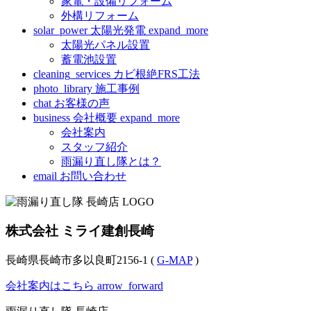
家電・設備リフォーム
外構リフォーム
solar_power
太陽光発電
expand_more
太陽光パネル設置
蓄電池設置
cleaning_services
カビ根絶FRS工法
photo_library
施工事例
chat
お客様の声
business
会社概要
expand_more
会社案内
スタッフ紹介
雨漏り直し隊とは？
email
お問い合わせ
株式会社 ミライ建創長崎
長崎県長崎市多以良町2156-1 (
G-MAP
)
会社案内はこちら
arrow_forward