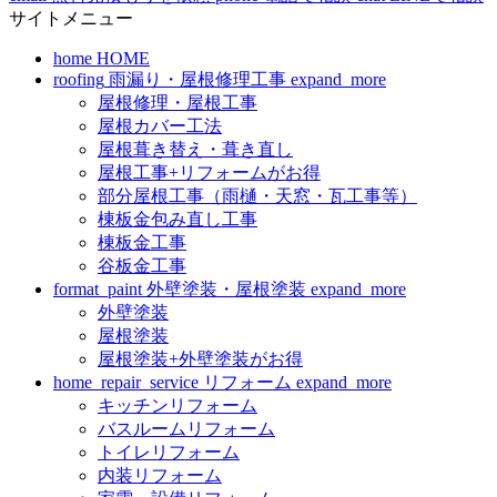
サイトメニュー
home
HOME
roofing
雨漏り・屋根修理工事
expand_more
屋根修理・屋根工事
屋根カバー工法
屋根葺き替え・葺き直し
屋根工事+リフォームがお得
部分屋根工事（雨樋・天窓・瓦工事等）
棟板金包み直し工事
棟板金工事
谷板金工事
format_paint
外壁塗装・屋根塗装
expand_more
外壁塗装
屋根塗装
屋根塗装+外壁塗装がお得
home_repair_service
リフォーム
expand_more
キッチンリフォーム
バスルームリフォーム
トイレリフォーム
内装リフォーム