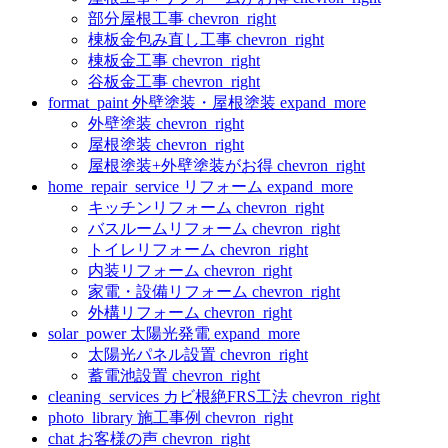
部分屋根工事
chevron_right
棟板金包み直し工事
chevron_right
棟板金工事
chevron_right
谷板金工事
chevron_right
format_paint
外壁塗装・屋根塗装
expand_more
外壁塗装
chevron_right
屋根塗装
chevron_right
屋根塗装+外壁塗装がお得
chevron_right
home_repair_service
リフォーム
expand_more
キッチンリフォーム
chevron_right
バスルームリフォーム
chevron_right
トイレリフォーム
chevron_right
内装リフォーム
chevron_right
家電・設備リフォーム
chevron_right
外構リフォーム
chevron_right
solar_power
太陽光発電
expand_more
太陽光パネル設置
chevron_right
蓄電池設置
chevron_right
cleaning_services
カビ根絶FRS工法
chevron_right
photo_library
施工事例
chevron_right
chat
お客様の声
chevron_right