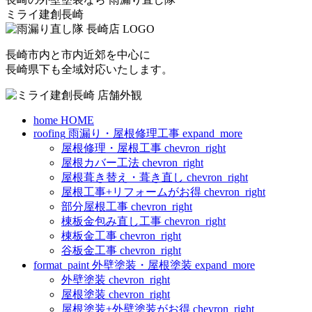
ミライ建創長崎
長崎市内と市内近郊を中心に
長崎県下も全域対応いたします。
home
HOME
roofing
雨漏り・屋根修理工事
expand_more
屋根修理・屋根工事
chevron_right
屋根カバー工法
chevron_right
屋根葺き替え・葺き直し
chevron_right
屋根工事+リフォームがお得
chevron_right
部分屋根工事
chevron_right
棟板金包み直し工事
chevron_right
棟板金工事
chevron_right
谷板金工事
chevron_right
format_paint
外壁塗装・屋根塗装
expand_more
外壁塗装
chevron_right
屋根塗装
chevron_right
屋根塗装+外壁塗装がお得
chevron_right