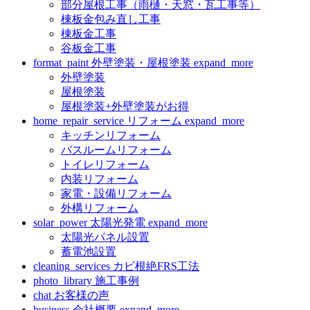
部分屋根工事（雨樋・天窓・瓦工事等）
棟板金包み直し工事
棟板金工事
谷板金工事
format_paint
外壁塗装・屋根塗装
expand_more
外壁塗装
屋根塗装
屋根塗装+外壁塗装がお得
home_repair_service
リフォーム
expand_more
キッチンリフォーム
バスルームリフォーム
トイレリフォーム
内装リフォーム
家電・設備リフォーム
外構リフォーム
solar_power
太陽光発電
expand_more
太陽光パネル設置
蓄電池設置
cleaning_services
カビ根絶FRS工法
photo_library
施工事例
chat
お客様の声
business
会社概要
expand_more