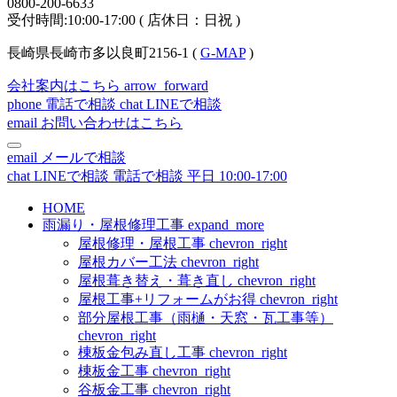
0800-200-6633
受付時間:10:00-17:00 ( 店休日：日祝 )
長崎県長崎市多以良町2156-1 (
G-MAP
)
会社案内はこちら
arrow_forward
phone
電話で相談
chat
LINEで相談
email
お問い合わせはこちら
email
メールで相談
chat
LINEで相談
電話で相談
平日 10:00-17:00
HOME
雨漏り・屋根修理工事
expand_more
屋根修理・屋根工事
chevron_right
屋根カバー工法
chevron_right
屋根葺き替え・葺き直し
chevron_right
屋根工事+リフォームがお得
chevron_right
部分屋根工事（雨樋・天窓・瓦工事等）
chevron_right
棟板金包み直し工事
chevron_right
棟板金工事
chevron_right
谷板金工事
chevron_right