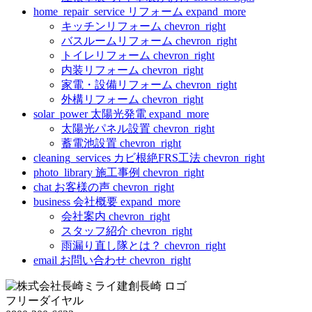
home_repair_service
リフォーム
expand_more
キッチンリフォーム
chevron_right
バスルームリフォーム
chevron_right
トイレリフォーム
chevron_right
内装リフォーム
chevron_right
家電・設備リフォーム
chevron_right
外構リフォーム
chevron_right
solar_power
太陽光発電
expand_more
太陽光パネル設置
chevron_right
蓄電池設置
chevron_right
cleaning_services
カビ根絶FRS工法
chevron_right
photo_library
施工事例
chevron_right
chat
お客様の声
chevron_right
business
会社概要
expand_more
会社案内
chevron_right
スタッフ紹介
chevron_right
雨漏り直し隊とは？
chevron_right
email
お問い合わせ
chevron_right
フリーダイヤル