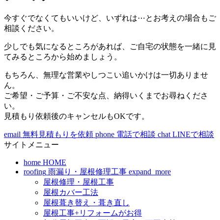
今すぐでなくてもいいけど、いずれは⋯とお考えの場合もご
相談ください。
少しでも気になるところがあれば、ご自宅の状態を一緒に見
てみるところから始めましょう。
もちろん、無理な営業やしつこい追いかけは一切ありませ
ん。
ご希望・ご予算・ご不安な点、納得いくまでお尋ねくださ
い。
見積もり依頼後のキャンセルもOKです。
email
無料見積もりを依頼
phone
電話で相談
chat
LINEで相談
サイトメニュー
home
HOME
roofing
雨漏り・屋根修理工事
expand_more
屋根修理・屋根工事
屋根カバー工法
屋根葺き替え・葺き直し
屋根工事+リフォームがお得