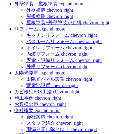
外壁塗装・屋根塗装
expand_more
外壁塗装
chevron_right
屋根塗装
chevron_right
屋根塗装+外壁塗装がお得
chevron_right
リフォーム
expand_more
キッチンリフォーム
chevron_right
バスルームリフォーム
chevron_right
トイレリフォーム
chevron_right
内装リフォーム
chevron_right
家電・設備リフォーム
chevron_right
外構リフォーム
chevron_right
太陽光発電
expand_more
太陽光パネル設置
chevron_right
蓄電池設置
chevron_right
カビ根絶FRS工法
chevron_right
施工事例
chevron_right
お客様の声
chevron_right
会社概要
expand_more
会社案内
chevron_right
スタッフ紹介
chevron_right
雨漏り直し隊とは？
chevron_right