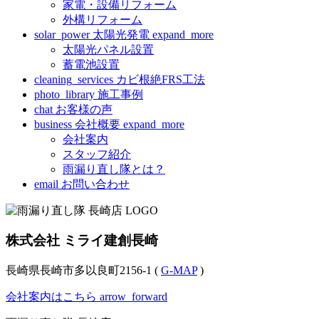
家電・設備リフォーム
外構リフォーム
solar_power
太陽光発電
expand_more
太陽光パネル設置
蓄電池設置
cleaning_services
カビ根絶FRS工法
photo_library
施工事例
chat
お客様の声
business
会社概要
expand_more
会社案内
スタッフ紹介
雨漏り直し隊とは？
email
お問い合わせ
株式会社 ミライ建創長崎
長崎県長崎市多以良町2156-1 (
G-MAP
)
会社案内はこちら
arrow_forward