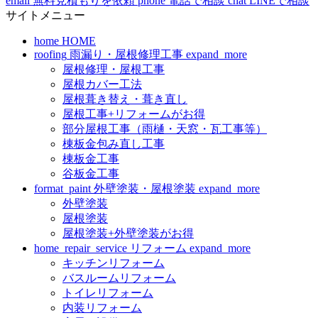
email
無料見積もりを依頼
phone
電話で相談
chat
LINEで相談
サイトメニュー
home
HOME
roofing
雨漏り・屋根修理工事
expand_more
屋根修理・屋根工事
屋根カバー工法
屋根葺き替え・葺き直し
屋根工事+リフォームがお得
部分屋根工事（雨樋・天窓・瓦工事等）
棟板金包み直し工事
棟板金工事
谷板金工事
format_paint
外壁塗装・屋根塗装
expand_more
外壁塗装
屋根塗装
屋根塗装+外壁塗装がお得
home_repair_service
リフォーム
expand_more
キッチンリフォーム
バスルームリフォーム
トイレリフォーム
内装リフォーム