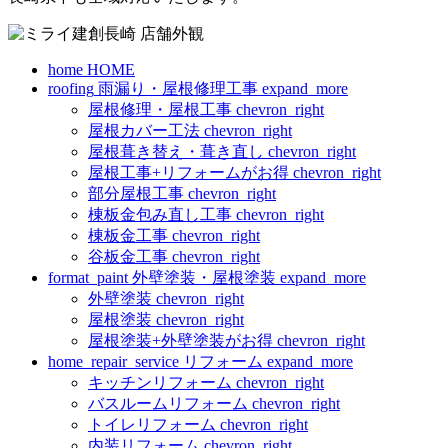
home
HOME
roofing
雨漏り・屋根修理工事
expand_more
屋根修理・屋根工事
chevron_right
屋根カバー工法
chevron_right
屋根葺き替え・葺き直し
chevron_right
屋根工事+リフォームがお得
chevron_right
部分屋根工事
chevron_right
棟板金包み直し工事
chevron_right
棟板金工事
chevron_right
谷板金工事
chevron_right
format_paint
外壁塗装・屋根塗装
expand_more
外壁塗装
chevron_right
屋根塗装
chevron_right
屋根塗装+外壁塗装がお得
chevron_right
home_repair_service
リフォーム
expand_more
キッチンリフォーム
chevron_right
バスルームリフォーム
chevron_right
トイレリフォーム
chevron_right
内装リフォーム
chevron_right