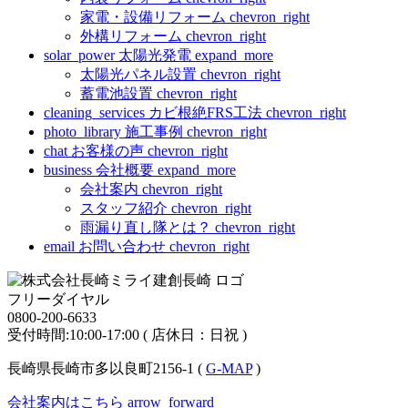
家電・設備リフォーム
chevron_right
外構リフォーム
chevron_right
solar_power
太陽光発電
expand_more
太陽光パネル設置
chevron_right
蓄電池設置
chevron_right
cleaning_services
カビ根絶FRS工法
chevron_right
photo_library
施工事例
chevron_right
chat
お客様の声
chevron_right
business
会社概要
expand_more
会社案内
chevron_right
スタッフ紹介
chevron_right
雨漏り直し隊とは？
chevron_right
email
お問い合わせ
chevron_right
フリーダイヤル
0800-200-6633
受付時間:10:00-17:00 ( 店休日：日祝 )
長崎県長崎市多以良町2156-1 (
G-MAP
)
会社案内はこちら
arrow_forward