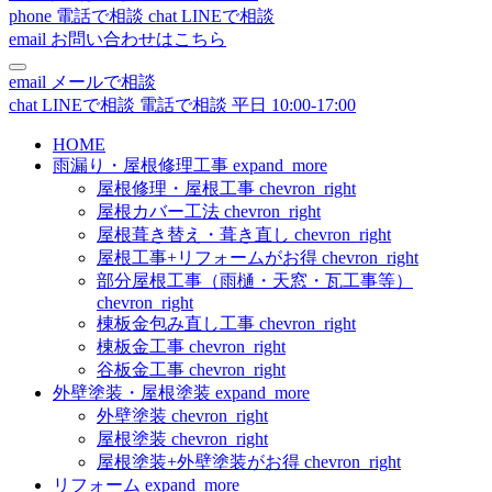
phone
電話で相談
chat
LINEで相談
email
お問い合わせはこちら
email
メールで相談
chat
LINEで相談
電話で相談
平日 10:00-17:00
HOME
雨漏り・屋根修理工事
expand_more
屋根修理・屋根工事
chevron_right
屋根カバー工法
chevron_right
屋根葺き替え・葺き直し
chevron_right
屋根工事+リフォームがお得
chevron_right
部分屋根工事（雨樋・天窓・瓦工事等）
chevron_right
棟板金包み直し工事
chevron_right
棟板金工事
chevron_right
谷板金工事
chevron_right
外壁塗装・屋根塗装
expand_more
外壁塗装
chevron_right
屋根塗装
chevron_right
屋根塗装+外壁塗装がお得
chevron_right
リフォーム
expand_more