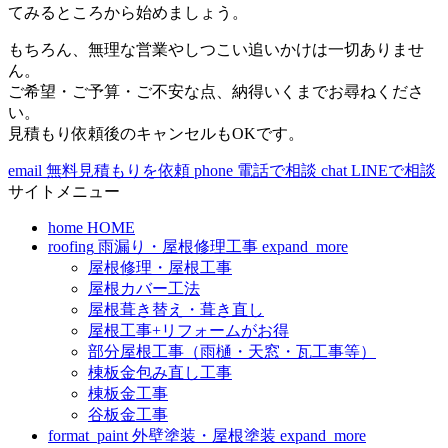
てみるところから始めましょう。
もちろん、無理な営業やしつこい追いかけは一切ありませ
ん。
ご希望・ご予算・ご不安な点、納得いくまでお尋ねくださ
い。
見積もり依頼後のキャンセルもOKです。
email
無料見積もりを依頼
phone
電話で相談
chat
LINEで相談
サイトメニュー
home
HOME
roofing
雨漏り・屋根修理工事
expand_more
屋根修理・屋根工事
屋根カバー工法
屋根葺き替え・葺き直し
屋根工事+リフォームがお得
部分屋根工事（雨樋・天窓・瓦工事等）
棟板金包み直し工事
棟板金工事
谷板金工事
format_paint
外壁塗装・屋根塗装
expand_more