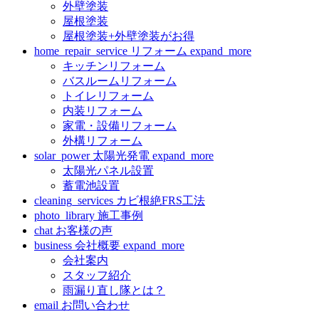
外壁塗装
屋根塗装
屋根塗装+外壁塗装がお得
home_repair_service
リフォーム
expand_more
キッチンリフォーム
バスルームリフォーム
トイレリフォーム
内装リフォーム
家電・設備リフォーム
外構リフォーム
solar_power
太陽光発電
expand_more
太陽光パネル設置
蓄電池設置
cleaning_services
カビ根絶FRS工法
photo_library
施工事例
chat
お客様の声
business
会社概要
expand_more
会社案内
スタッフ紹介
雨漏り直し隊とは？
email
お問い合わせ