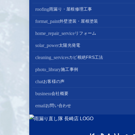
roofing
雨漏り・屋根修理工事
屋根修理・屋根工事
format_paint
外壁塗装・屋根塗装
屋根カバー工法
外壁塗装
home_repair_service
リフォーム
屋根葺き替え・葺き直し
屋根塗装
キッチンリフォーム
solar_power
太陽光発電
屋根工事+リフォームがお得
屋根塗装+外壁塗装がお得
バスルームリフォーム
太陽光パネル設置
cleaning_services
カビ根絶FRS工法
部分屋根工事（雨樋・天窓・瓦工事等）
トイレリフォーム
蓄電池設置
photo_library
施工事例
棟板金包み直し工事
内装リフォーム
chat
お客様の声
棟板金工事
家電・設備リフォーム
business
会社概要
谷板金工事
外構リフォーム
会社案内
email
お問い合わせ
スタッフ紹介
雨漏り直し隊とは？