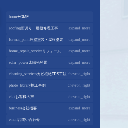
home
HOME
roofing
雨漏り・屋根修理工事
expand_more
屋根修理・屋根工事
chevron_right
format_paint
外壁塗装・屋根塗装
expand_more
屋根カバー工法
chevron_right
外壁塗装
chevron_right
home_repair_service
リフォーム
expand_more
屋根葺き替え・葺き直し
chevron_right
屋根塗装
chevron_right
キッチンリフォーム
chevron_right
solar_power
太陽光発電
expand_more
屋根工事+リフォームがお得
chevron_right
屋根塗装+外壁塗装がお得
chevron_right
バスルームリフォーム
chevron_right
太陽光パネル設置
chevron_right
cleaning_services
カビ根絶FRS工法
chevron_right
部分屋根工事
chevron_right
トイレリフォーム
chevron_right
蓄電池設置
chevron_right
photo_library
施工事例
chevron_right
棟板金包み直し工事
chevron_right
内装リフォーム
chevron_right
棟板金工事
chevron_right
chat
お客様の声
chevron_right
家電・設備リフォーム
chevron_right
谷板金工事
chevron_right
business
会社概要
expand_more
外構リフォーム
chevron_right
会社案内
chevron_right
email
お問い合わせ
chevron_right
スタッフ紹介
chevron_right