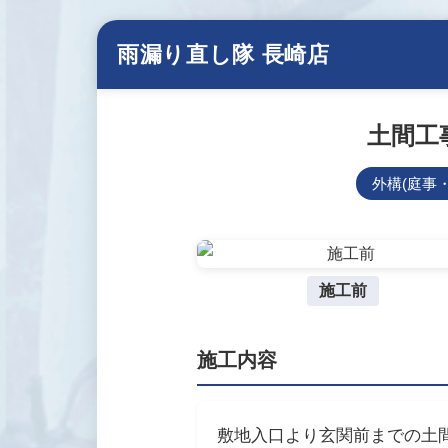
雨漏り直し隊 長崎店
土間工
外構(庭事
施工前
施工内容
敷地入口より玄関前までの土