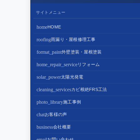
サイトメニュー
home
HOME
roofing
雨漏り・屋根修理工事
屋根修理・屋根工事
format_paint
外壁塗装・屋根塗装
屋根カバー工法
外壁塗装
home_repair_service
リフォーム
屋根葺き替え・葺き直し
屋根塗装
キッチンリフォーム
solar_power
太陽光発電
屋根工事+リフォームがお得
屋根塗装+外壁塗装がお得
バスルームリフォーム
太陽光パネル設置
cleaning_services
カビ根絶FRS工法
部分屋根工事（雨樋・天窓・瓦工事等）
トイレリフォーム
蓄電池設置
photo_library
施工事例
棟板金包み直し工事
内装リフォーム
chat
お客様の声
棟板金工事
家電・設備リフォーム
business
会社概要
谷板金工事
外構リフォーム
会社案内
email
お問い合わせ