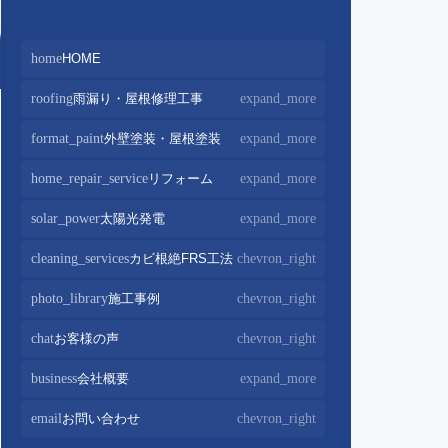
home
HOME
roofing
雨漏り・屋根修理工事
expand_more
屋根修理・屋根工事
chevron_right
format_paint
外壁塗装・屋根塗装
expand_more
屋根カバー工法
chevron_right
外壁塗装
chevron_right
home_repair_service
リフォーム
expand_more
屋根葺き替え・葺き直し
chevron_right
屋根塗装
chevron_right
キッチンリフォーム
chevron_right
solar_power
太陽光発電
expand_more
屋根工事+リフォームがお得
chevron_right
屋根塗装+外壁塗装がお得
chevron_right
バスルームリフォーム
chevron_right
太陽光パネル設置
chevron_right
cleaning_services
カビ根絶FRS工法
chevron_right
部分屋根工事
chevron_right
トイレリフォーム
chevron_right
蓄電池設置
chevron_right
photo_library
施工事例
chevron_right
棟板金包み直し工事
chevron_right
内装リフォーム
chevron_right
棟板金工事
chevron_right
chat
お客様の声
chevron_right
家電・設備リフォーム
chevron_right
谷板金工事
chevron_right
business
会社概要
expand_more
外構リフォーム
chevron_right
会社案内
chevron_right
email
お問い合わせ
chevron_right
スタッフ紹介
chevron_right