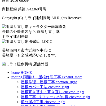
商願
2016-085394
商標登録 第
第5942360号
号
Copyright (C) ミライ建創長崎 All Rights Reserved.
長崎の外壁塗装なら
雨漏り直し隊
ミライ建創長崎
長崎市内と市内近郊を中心に
長崎県下も全域対応いたします。
home
HOME
roofing
雨漏り・屋根修理工事
expand_more
屋根修理・屋根工事
chevron_right
屋根カバー工法
chevron_right
屋根葺き替え・葺き直し
chevron_right
屋根工事+リフォームがお得
chevron_right
部分屋根工事
chevron_right