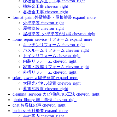
棟板金包み直し工事
chevron_right
棟板金工事
chevron_right
谷板金工事
chevron_right
format_paint
外壁塗装・屋根塗装
expand_more
外壁塗装
chevron_right
屋根塗装
chevron_right
屋根塗装+外壁塗装がお得
chevron_right
home_repair_service
リフォーム
expand_more
キッチンリフォーム
chevron_right
バスルームリフォーム
chevron_right
トイレリフォーム
chevron_right
内装リフォーム
chevron_right
家電・設備リフォーム
chevron_right
外構リフォーム
chevron_right
solar_power
太陽光発電
expand_more
太陽光パネル設置
chevron_right
蓄電池設置
chevron_right
cleaning_services
カビ根絶FRS工法
chevron_right
photo_library
施工事例
chevron_right
chat
お客様の声
chevron_right
business
会社概要
expand_more
会社案内
chevron_right