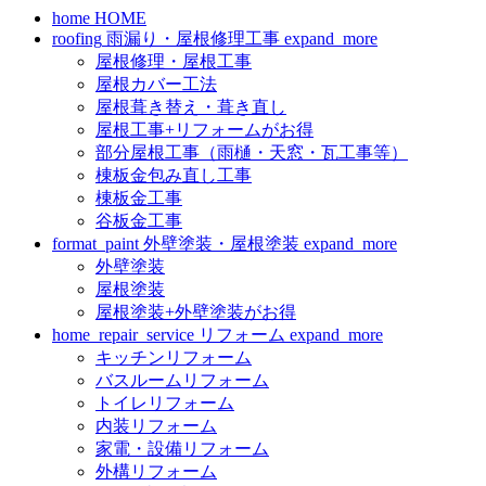
home
HOME
roofing
雨漏り・屋根修理工事
expand_more
屋根修理・屋根工事
屋根カバー工法
屋根葺き替え・葺き直し
屋根工事+リフォームがお得
部分屋根工事（雨樋・天窓・瓦工事等）
棟板金包み直し工事
棟板金工事
谷板金工事
format_paint
外壁塗装・屋根塗装
expand_more
外壁塗装
屋根塗装
屋根塗装+外壁塗装がお得
home_repair_service
リフォーム
expand_more
キッチンリフォーム
バスルームリフォーム
トイレリフォーム
内装リフォーム
家電・設備リフォーム
外構リフォーム