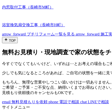
内窓取付工事（長崎市M町）
浴室換気扇交換工事（長崎市H町）
arrow_forward
プチリフォーム一覧を見る
arrow_forward
施工
TOP
無料お見積り・現地調査で家の状態をチ
今すぐでなくてもいいけど、いずれは⋯とお考えの場合もご
少しでも気になるところがあれば、ご自宅の状態を一緒に見
もちろん、無理な営業やしつこい追いかけは一切ありません
ご希望・ご予算・ご不安な点、納得いくまでお尋ねください
見積もり依頼後のキャンセルもOKです。
email
無料見積もりを依頼
phone
電話で相談
chat
LINEで相談
サイトメニュー