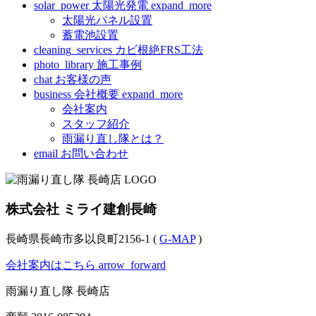
solar_power
太陽光発電
expand_more
太陽光パネル設置
蓄電池設置
cleaning_services
カビ根絶FRS工法
photo_library
施工事例
chat
お客様の声
business
会社概要
expand_more
会社案内
スタッフ紹介
雨漏り直し隊とは？
email
お問い合わせ
株式会社 ミライ建創長崎
長崎県長崎市多以良町2156-1 (
G-MAP
)
会社案内はこちら
arrow_forward
雨漏り直し隊 長崎店