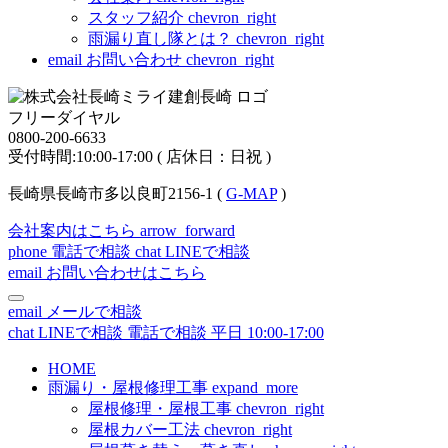
スタッフ紹介
chevron_right
雨漏り直し隊とは？
chevron_right
email
お問い合わせ
chevron_right
フリーダイヤル
0800-200-6633
受付時間:10:00-17:00 ( 店休日：日祝 )
長崎県長崎市多以良町2156-1 (
G-MAP
)
会社案内はこちら
arrow_forward
phone
電話で相談
chat
LINEで相談
email
お問い合わせはこちら
email
メールで相談
chat
LINEで相談
電話で相談
平日 10:00-17:00
HOME
雨漏り・屋根修理工事
expand_more
屋根修理・屋根工事
chevron_right
屋根カバー工法
chevron_right