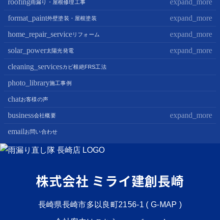
roofing
expand_more
雨漏り・屋根修理工事
format_paint
expand_more
屋根修理・屋根工事
外壁塗装・屋根塗装
屋根カバー工法
home_repair_service
expand_more
外壁塗装
リフォーム
屋根葺き替え・葺き直し
屋根塗装
solar_power
expand_more
キッチンリフォーム
太陽光発電
屋根工事+リフォームがお得
屋根塗装+外壁塗装がお得
バスルームリフォーム
cleaning_services
太陽光パネル設置
カビ根絶FRS工法
部分屋根工事（雨樋・天窓・瓦工事等）
トイレリフォーム
蓄電池設置
photo_library
施工事例
棟板金包み直し工事
内装リフォーム
chat
お客様の声
棟板金工事
家電・設備リフォーム
business
expand_more
会社概要
谷板金工事
外構リフォーム
email
会社案内
お問い合わせ
スタッフ紹介
雨漏り直し隊とは？
株式会社 ミライ建創長崎
長崎県長崎市多以良町2156-1 (
G-MAP
)