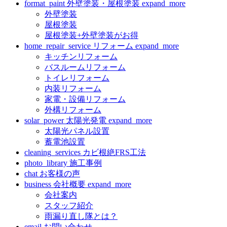
format_paint
外壁塗装・屋根塗装
expand_more
外壁塗装
屋根塗装
屋根塗装+外壁塗装がお得
home_repair_service
リフォーム
expand_more
キッチンリフォーム
バスルームリフォーム
トイレリフォーム
内装リフォーム
家電・設備リフォーム
外構リフォーム
solar_power
太陽光発電
expand_more
太陽光パネル設置
蓄電池設置
cleaning_services
カビ根絶FRS工法
photo_library
施工事例
chat
お客様の声
business
会社概要
expand_more
会社案内
スタッフ紹介
雨漏り直し隊とは？
email
お問い合わせ