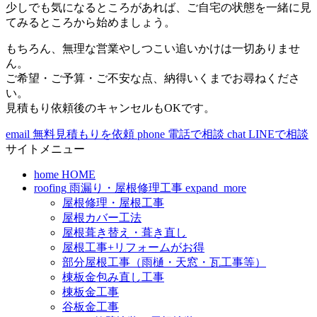
少しでも気になるところがあれば、ご自宅の状態を一緒に見
てみるところから始めましょう。
もちろん、無理な営業やしつこい追いかけは一切ありませ
ん。
ご希望・ご予算・ご不安な点、納得いくまでお尋ねくださ
い。
見積もり依頼後のキャンセルもOKです。
email
無料見積もりを依頼
phone
電話で相談
chat
LINEで相談
サイトメニュー
home
HOME
roofing
雨漏り・屋根修理工事
expand_more
屋根修理・屋根工事
屋根カバー工法
屋根葺き替え・葺き直し
屋根工事+リフォームがお得
部分屋根工事（雨樋・天窓・瓦工事等）
棟板金包み直し工事
棟板金工事
谷板金工事