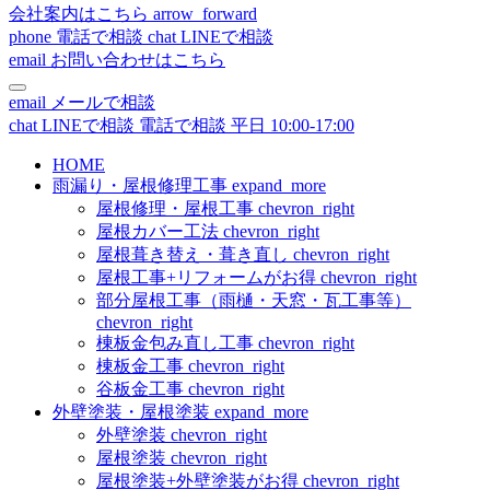
会社案内はこちら
arrow_forward
phone
電話で相談
chat
LINEで相談
email
お問い合わせはこちら
email
メールで相談
chat
LINEで相談
電話で相談
平日 10:00-17:00
HOME
雨漏り・屋根修理工事
expand_more
屋根修理・屋根工事
chevron_right
屋根カバー工法
chevron_right
屋根葺き替え・葺き直し
chevron_right
屋根工事+リフォームがお得
chevron_right
部分屋根工事（雨樋・天窓・瓦工事等）
chevron_right
棟板金包み直し工事
chevron_right
棟板金工事
chevron_right
谷板金工事
chevron_right
外壁塗装・屋根塗装
expand_more
外壁塗装
chevron_right
屋根塗装
chevron_right
屋根塗装+外壁塗装がお得
chevron_right