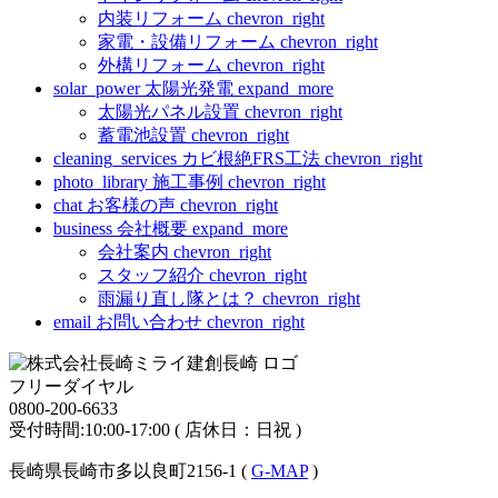
内装リフォーム
chevron_right
家電・設備リフォーム
chevron_right
外構リフォーム
chevron_right
solar_power
太陽光発電
expand_more
太陽光パネル設置
chevron_right
蓄電池設置
chevron_right
cleaning_services
カビ根絶FRS工法
chevron_right
photo_library
施工事例
chevron_right
chat
お客様の声
chevron_right
business
会社概要
expand_more
会社案内
chevron_right
スタッフ紹介
chevron_right
雨漏り直し隊とは？
chevron_right
email
お問い合わせ
chevron_right
フリーダイヤル
0800-200-6633
受付時間:10:00-17:00 ( 店休日：日祝 )
長崎県長崎市多以良町2156-1 (
G-MAP
)