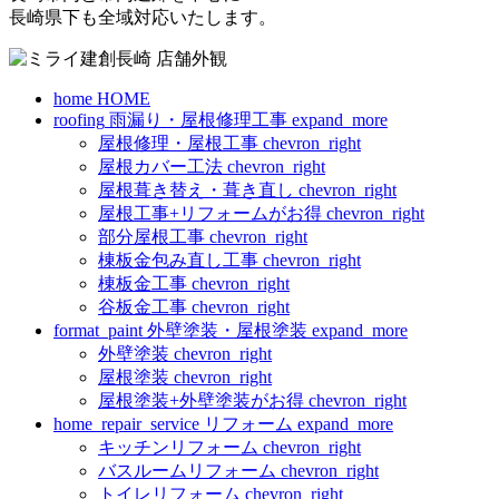
長崎県下も全域対応いたします。
home
HOME
roofing
雨漏り・屋根修理工事
expand_more
屋根修理・屋根工事
chevron_right
屋根カバー工法
chevron_right
屋根葺き替え・葺き直し
chevron_right
屋根工事+リフォームがお得
chevron_right
部分屋根工事
chevron_right
棟板金包み直し工事
chevron_right
棟板金工事
chevron_right
谷板金工事
chevron_right
format_paint
外壁塗装・屋根塗装
expand_more
外壁塗装
chevron_right
屋根塗装
chevron_right
屋根塗装+外壁塗装がお得
chevron_right
home_repair_service
リフォーム
expand_more
キッチンリフォーム
chevron_right
バスルームリフォーム
chevron_right
トイレリフォーム
chevron_right