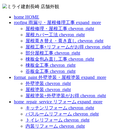
home
HOME
roofing
雨漏り・屋根修理工事
expand_more
屋根修理・屋根工事
chevron_right
屋根カバー工法
chevron_right
屋根葺き替え・葺き直し
chevron_right
屋根工事+リフォームがお得
chevron_right
部分屋根工事
chevron_right
棟板金包み直し工事
chevron_right
棟板金工事
chevron_right
谷板金工事
chevron_right
format_paint
外壁塗装・屋根塗装
expand_more
外壁塗装
chevron_right
屋根塗装
chevron_right
屋根塗装+外壁塗装がお得
chevron_right
home_repair_service
リフォーム
expand_more
キッチンリフォーム
chevron_right
バスルームリフォーム
chevron_right
トイレリフォーム
chevron_right
内装リフォーム
chevron_right