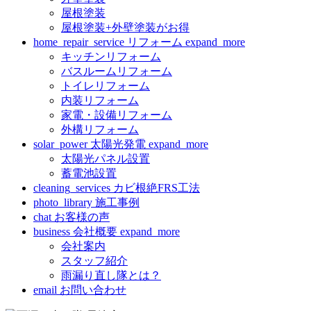
屋根塗装
屋根塗装+外壁塗装がお得
home_repair_service
リフォーム
expand_more
キッチンリフォーム
バスルームリフォーム
トイレリフォーム
内装リフォーム
家電・設備リフォーム
外構リフォーム
solar_power
太陽光発電
expand_more
太陽光パネル設置
蓄電池設置
cleaning_services
カビ根絶FRS工法
photo_library
施工事例
chat
お客様の声
business
会社概要
expand_more
会社案内
スタッフ紹介
雨漏り直し隊とは？
email
お問い合わせ