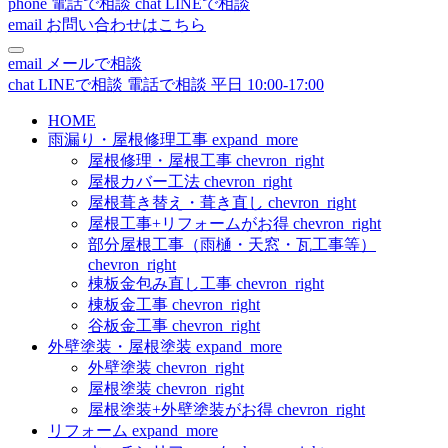
phone
電話で相談
chat
LINEで相談
email
お問い合わせはこちら
email
メールで相談
chat
LINEで相談
電話で相談
平日 10:00-17:00
HOME
雨漏り・屋根修理工事
expand_more
屋根修理・屋根工事
chevron_right
屋根カバー工法
chevron_right
屋根葺き替え・葺き直し
chevron_right
屋根工事+リフォームがお得
chevron_right
部分屋根工事（雨樋・天窓・瓦工事等）
chevron_right
棟板金包み直し工事
chevron_right
棟板金工事
chevron_right
谷板金工事
chevron_right
外壁塗装・屋根塗装
expand_more
外壁塗装
chevron_right
屋根塗装
chevron_right
屋根塗装+外壁塗装がお得
chevron_right
リフォーム
expand_more