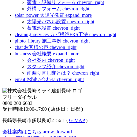
家電・設備リフォーム
chevron_right
外構リフォーム
chevron_right
solar_power
太陽光発電
expand_more
太陽光パネル設置
chevron_right
蓄電池設置
chevron_right
cleaning_services
カビ根絶FRS工法
chevron_right
photo_library
施工事例
chevron_right
chat
お客様の声
chevron_right
business
会社概要
expand_more
会社案内
chevron_right
スタッフ紹介
chevron_right
雨漏り直し隊とは？
chevron_right
email
お問い合わせ
chevron_right
フリーダイヤル
0800-200-6633
受付時間:10:00-17:00 ( 店休日：日祝 )
長崎県長崎市多以良町2156-1 (
G-MAP
)
会社案内はこちら
arrow_forward