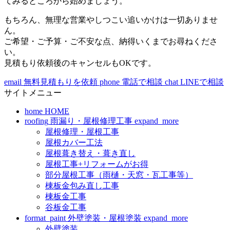
てみるところから始めましょう。
もちろん、無理な営業やしつこい追いかけは一切ありませ
ん。
ご希望・ご予算・ご不安な点、納得いくまでお尋ねくださ
い。
見積もり依頼後のキャンセルもOKです。
email
無料見積もりを依頼
phone
電話で相談
chat
LINEで相談
サイトメニュー
home
HOME
roofing
雨漏り・屋根修理工事
expand_more
屋根修理・屋根工事
屋根カバー工法
屋根葺き替え・葺き直し
屋根工事+リフォームがお得
部分屋根工事（雨樋・天窓・瓦工事等）
棟板金包み直し工事
棟板金工事
谷板金工事
format_paint
外壁塗装・屋根塗装
expand_more
外壁塗装