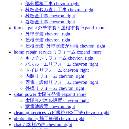
部分屋根工事
chevron_right
棟板金包み直し工事
chevron_right
棟板金工事
chevron_right
谷板金工事
chevron_right
format_paint
外壁塗装・屋根塗装
expand_more
外壁塗装
chevron_right
屋根塗装
chevron_right
屋根塗装+外壁塗装がお得
chevron_right
home_repair_service
リフォーム
expand_more
キッチンリフォーム
chevron_right
バスルームリフォーム
chevron_right
トイレリフォーム
chevron_right
内装リフォーム
chevron_right
家電・設備リフォーム
chevron_right
外構リフォーム
chevron_right
solar_power
太陽光発電
expand_more
太陽光パネル設置
chevron_right
蓄電池設置
chevron_right
cleaning_services
カビ根絶FRS工法
chevron_right
photo_library
施工事例
chevron_right
chat
お客様の声
chevron_right