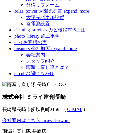
外構リフォーム
solar_power
太陽光発電
expand_more
太陽光パネル設置
蓄電池設置
cleaning_services
カビ根絶FRS工法
photo_library
施工事例
chat
お客様の声
business
会社概要
expand_more
会社案内
スタッフ紹介
雨漏り直し隊とは？
email
お問い合わせ
株式会社 ミライ建創長崎
長崎県長崎市多以良町2156-1 (
G-MAP
)
会社案内はこちら
arrow_forward
雨漏り直し隊 長崎店