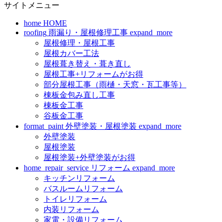
サイトメニュー
home
HOME
roofing
雨漏り・屋根修理工事
expand_more
屋根修理・屋根工事
屋根カバー工法
屋根葺き替え・葺き直し
屋根工事+リフォームがお得
部分屋根工事（雨樋・天窓・瓦工事等）
棟板金包み直し工事
棟板金工事
谷板金工事
format_paint
外壁塗装・屋根塗装
expand_more
外壁塗装
屋根塗装
屋根塗装+外壁塗装がお得
home_repair_service
リフォーム
expand_more
キッチンリフォーム
バスルームリフォーム
トイレリフォーム
内装リフォーム
家電・設備リフォーム