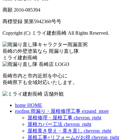
商願
2016-085394
商標登録 第
第5942360号
号
Copyright (C) ミライ建創長崎 All Rights Reserved.
長崎の外壁塗装なら
雨漏り直し隊
ミライ建創長崎
長崎市内と市内近郊を中心に
長崎県下も全域対応いたします。
home
HOME
roofing
雨漏り・屋根修理工事
expand_more
屋根修理・屋根工事
chevron_right
屋根カバー工法
chevron_right
屋根葺き替え・葺き直し
chevron_right
屋根工事+リフォームがお得
chevron_right