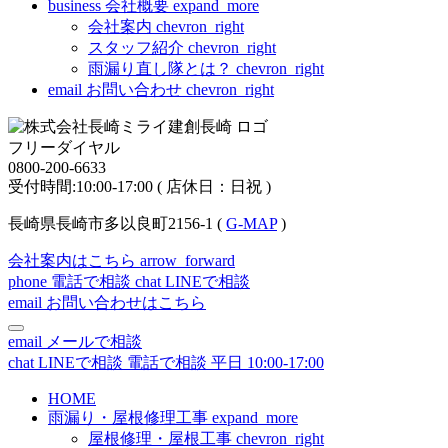
business
会社概要
expand_more
会社案内
chevron_right
スタッフ紹介
chevron_right
雨漏り直し隊とは？
chevron_right
email
お問い合わせ
chevron_right
フリーダイヤル
0800-200-6633
受付時間:10:00-17:00 ( 店休日：日祝 )
長崎県長崎市多以良町2156-1 (
G-MAP
)
会社案内はこちら
arrow_forward
phone
電話で相談
chat
LINEで相談
email
お問い合わせはこちら
email
メールで相談
chat
LINEで相談
電話で相談
平日 10:00-17:00
HOME
雨漏り・屋根修理工事
expand_more
屋根修理・屋根工事
chevron_right