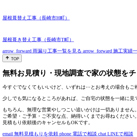
屋根葺替え工事（長崎市H町）
屋根葺き替え工事（長崎市T町）
arrow_forward
雨漏り工事一覧を見る
arrow_forward
施工実績
TOP
無料お見積り・現地調査で家の状態をチ
今すぐでなくてもいいけど、いずれは⋯とお考えの場合もご
少しでも気になるところがあれば、ご自宅の状態を一緒に見
もちろん、無理な営業やしつこい追いかけは一切ありません
ご希望・ご予算・ご不安な点、納得いくまでお尋ねください
見積もり依頼後のキャンセルもOKです。
email
無料見積もりを依頼
phone
電話で相談
chat
LINEで相談