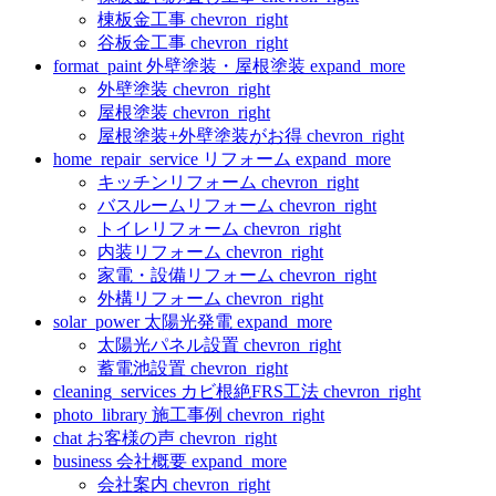
棟板金工事
chevron_right
谷板金工事
chevron_right
format_paint
外壁塗装・屋根塗装
expand_more
外壁塗装
chevron_right
屋根塗装
chevron_right
屋根塗装+外壁塗装がお得
chevron_right
home_repair_service
リフォーム
expand_more
キッチンリフォーム
chevron_right
バスルームリフォーム
chevron_right
トイレリフォーム
chevron_right
内装リフォーム
chevron_right
家電・設備リフォーム
chevron_right
外構リフォーム
chevron_right
solar_power
太陽光発電
expand_more
太陽光パネル設置
chevron_right
蓄電池設置
chevron_right
cleaning_services
カビ根絶FRS工法
chevron_right
photo_library
施工事例
chevron_right
chat
お客様の声
chevron_right
business
会社概要
expand_more
会社案内
chevron_right