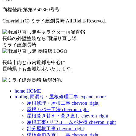
商標登録 第
第5942360号
号
Copyright (C) ミライ建創長崎 All Rights Reserved.
長崎の外壁塗装なら
雨漏り直し隊
ミライ建創長崎
長崎市内と市内近郊を中心に
長崎県下も全域対応いたします。
home
HOME
roofing
雨漏り・屋根修理工事
expand_more
屋根修理・屋根工事
chevron_right
屋根カバー工法
chevron_right
屋根葺き替え・葺き直し
chevron_right
屋根工事+リフォームがお得
chevron_right
部分屋根工事
chevron_right
棟板金包み直し工事
chevron_right