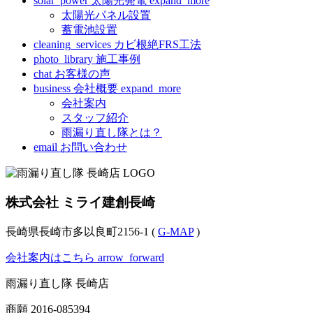
solar_power
太陽光発電
expand_more
太陽光パネル設置
蓄電池設置
cleaning_services
カビ根絶FRS工法
photo_library
施工事例
chat
お客様の声
business
会社概要
expand_more
会社案内
スタッフ紹介
雨漏り直し隊とは？
email
お問い合わせ
株式会社 ミライ建創長崎
長崎県長崎市多以良町2156-1 (
G-MAP
)
会社案内はこちら
arrow_forward
雨漏り直し隊 長崎店
商願
2016-085394