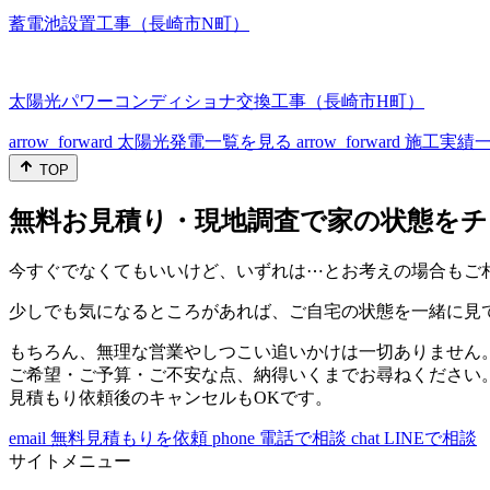
蓄電池設置工事（長崎市N町）
太陽光パワーコンディショナ交換工事（長崎市H町）
arrow_forward
太陽光発電一覧を見る
arrow_forward
施工実績
TOP
無料お見積り・現地調査で家の状態をチ
今すぐでなくてもいいけど、いずれは⋯とお考えの場合もご
少しでも気になるところがあれば、ご自宅の状態を一緒に見
もちろん、無理な営業やしつこい追いかけは一切ありません
ご希望・ご予算・ご不安な点、納得いくまでお尋ねください
見積もり依頼後のキャンセルもOKです。
email
無料見積もりを依頼
phone
電話で相談
chat
LINEで相談
サイトメニュー