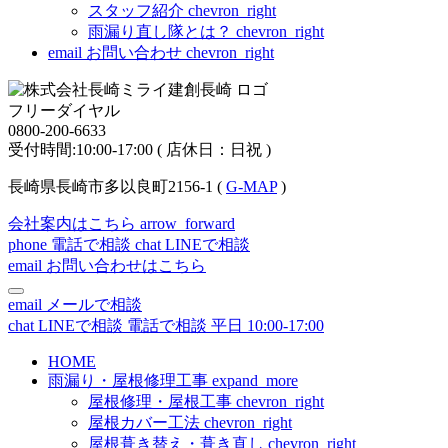
スタッフ紹介
chevron_right
雨漏り直し隊とは？
chevron_right
email
お問い合わせ
chevron_right
フリーダイヤル
0800-200-6633
受付時間:10:00-17:00 ( 店休日：日祝 )
長崎県長崎市多以良町2156-1 (
G-MAP
)
会社案内はこちら
arrow_forward
phone
電話で相談
chat
LINEで相談
email
お問い合わせはこちら
email
メールで相談
chat
LINEで相談
電話で相談
平日 10:00-17:00
HOME
雨漏り・屋根修理工事
expand_more
屋根修理・屋根工事
chevron_right
屋根カバー工法
chevron_right
屋根葺き替え・葺き直し
chevron_right