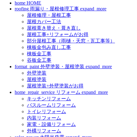
home
HOME
roofing
雨漏り・屋根修理工事
expand_more
屋根修理・屋根工事
屋根カバー工法
屋根葺き替え・葺き直し
屋根工事+リフォームがお得
部分屋根工事（雨樋・天窓・瓦工事等）
棟板金包み直し工事
棟板金工事
谷板金工事
format_paint
外壁塗装・屋根塗装
expand_more
外壁塗装
屋根塗装
屋根塗装+外壁塗装がお得
home_repair_service
リフォーム
expand_more
キッチンリフォーム
バスルームリフォーム
トイレリフォーム
内装リフォーム
家電・設備リフォーム
外構リフォーム