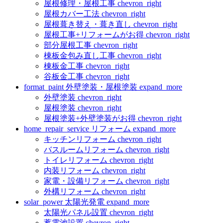
屋根修理・屋根工事
chevron_right
屋根カバー工法
chevron_right
屋根葺き替え・葺き直し
chevron_right
屋根工事+リフォームがお得
chevron_right
部分屋根工事
chevron_right
棟板金包み直し工事
chevron_right
棟板金工事
chevron_right
谷板金工事
chevron_right
format_paint
外壁塗装・屋根塗装
expand_more
外壁塗装
chevron_right
屋根塗装
chevron_right
屋根塗装+外壁塗装がお得
chevron_right
home_repair_service
リフォーム
expand_more
キッチンリフォーム
chevron_right
バスルームリフォーム
chevron_right
トイレリフォーム
chevron_right
内装リフォーム
chevron_right
家電・設備リフォーム
chevron_right
外構リフォーム
chevron_right
solar_power
太陽光発電
expand_more
太陽光パネル設置
chevron_right
蓄電池設置
chevron_right