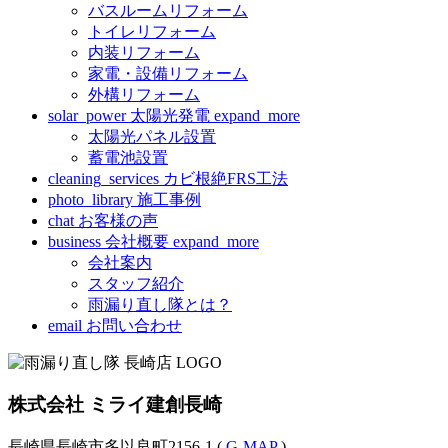
バスルームリフォーム
トイレリフォーム
内装リフォーム
家電・設備リフォーム
外構リフォーム
solar_power
太陽光発電
expand_more
太陽光パネル設置
蓄電池設置
cleaning_services
カビ根絶FRS工法
photo_library
施工事例
chat
お客様の声
business
会社概要
expand_more
会社案内
スタッフ紹介
雨漏り直し隊とは？
email
お問い合わせ
株式会社 ミライ建創長崎
長崎県長崎市多以良町2156-1 (
G-MAP
)