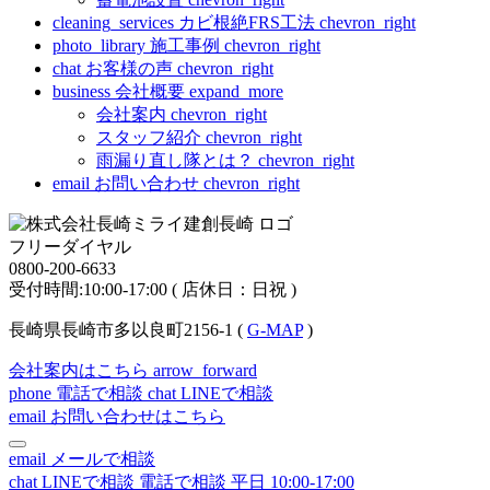
cleaning_services
カビ根絶FRS工法
chevron_right
photo_library
施工事例
chevron_right
chat
お客様の声
chevron_right
business
会社概要
expand_more
会社案内
chevron_right
スタッフ紹介
chevron_right
雨漏り直し隊とは？
chevron_right
email
お問い合わせ
chevron_right
フリーダイヤル
0800-200-6633
受付時間:10:00-17:00 ( 店休日：日祝 )
長崎県長崎市多以良町2156-1 (
G-MAP
)
会社案内はこちら
arrow_forward
phone
電話で相談
chat
LINEで相談
email
お問い合わせはこちら
email
メールで相談
chat
LINEで相談
電話で相談
平日 10:00-17:00