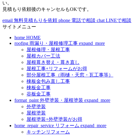
い。
見積もり依頼後のキャンセルもOKです。
email
無料見積もりを依頼
phone
電話で相談
chat
LINEで相談
サイトメニュー
home
HOME
roofing
雨漏り・屋根修理工事
expand_more
屋根修理・屋根工事
屋根カバー工法
屋根葺き替え・葺き直し
屋根工事+リフォームがお得
部分屋根工事（雨樋・天窓・瓦工事等）
棟板金包み直し工事
棟板金工事
谷板金工事
format_paint
外壁塗装・屋根塗装
expand_more
外壁塗装
屋根塗装
屋根塗装+外壁塗装がお得
home_repair_service
リフォーム
expand_more
キッチンリフォーム