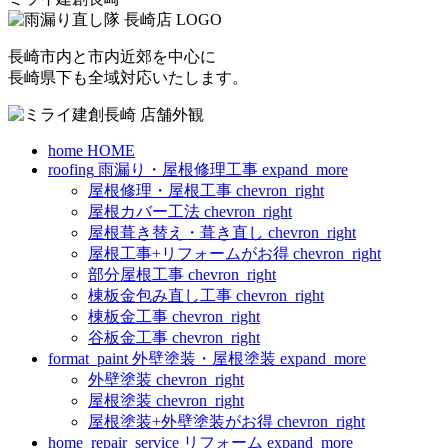
長崎市内と市内近郊を中心に
長崎県下も全域対応いたします。
home
HOME
roofing
雨漏り・屋根修理工事
expand_more
屋根修理・屋根工事
chevron_right
屋根カバー工法
chevron_right
屋根葺き替え・葺き直し
chevron_right
屋根工事+リフォームがお得
chevron_right
部分屋根工事
chevron_right
棟板金包み直し工事
chevron_right
棟板金工事
chevron_right
谷板金工事
chevron_right
format_paint
外壁塗装・屋根塗装
expand_more
外壁塗装
chevron_right
屋根塗装
chevron_right
屋根塗装+外壁塗装がお得
chevron_right
home_repair_service
リフォーム
expand_more