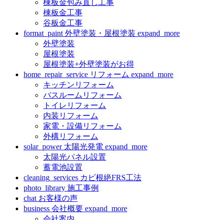
棟板金包み直し工事
棟板金工事
谷板金工事
format_paint
外壁塗装・屋根塗装
expand_more
外壁塗装
屋根塗装
屋根塗装+外壁塗装がお得
home_repair_service
リフォーム
expand_more
キッチンリフォーム
バスルームリフォーム
トイレリフォーム
内装リフォーム
家電・設備リフォーム
外構リフォーム
solar_power
太陽光発電
expand_more
太陽光パネル設置
蓄電池設置
cleaning_services
カビ根絶FRS工法
photo_library
施工事例
chat
お客様の声
business
会社概要
expand_more
会社案内