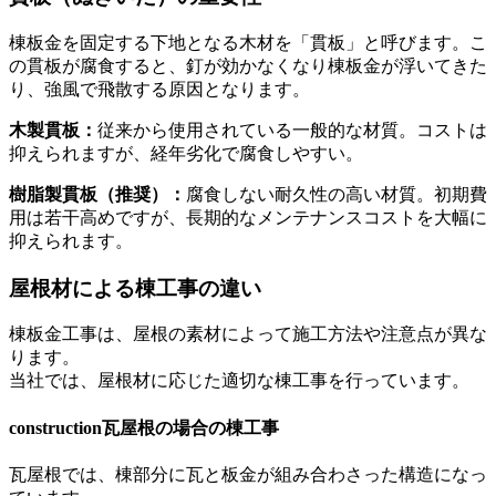
棟板金を固定する下地となる木材を「
貫板
」と呼びます。こ
の
貫板
が腐食すると、釘が効かなくなり棟板金が浮いてきた
り、強風で飛散する原因となります。
木製貫板：
従来から使用されている一般的な材質。コストは
抑えられますが、経年劣化で腐食しやすい。
樹脂製貫板（推奨）：
腐食しない耐久性の高い材質。初期費
用は若干高めですが、長期的なメンテナンスコストを大幅に
抑えられます。
屋根材による棟工事の違い
棟板金工事は、屋根の素材によって施工方法や注意点が異な
ります。
当社では、屋根材に応じた適切な棟工事を行っています。
construction
瓦屋根の場合の棟工事
瓦屋根では、棟部分に瓦と板金が組み合わさった構造になっ