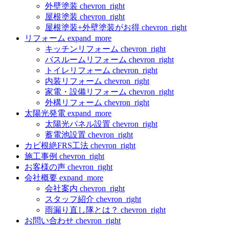
外壁塗装
chevron_right
屋根塗装
chevron_right
屋根塗装+外壁塗装がお得
chevron_right
リフォーム
expand_more
キッチンリフォーム
chevron_right
バスルームリフォーム
chevron_right
トイレリフォーム
chevron_right
内装リフォーム
chevron_right
家電・設備リフォーム
chevron_right
外構リフォーム
chevron_right
太陽光発電
expand_more
太陽光パネル設置
chevron_right
蓄電池設置
chevron_right
カビ根絶FRS工法
chevron_right
施工事例
chevron_right
お客様の声
chevron_right
会社概要
expand_more
会社案内
chevron_right
スタッフ紹介
chevron_right
雨漏り直し隊とは？
chevron_right
お問い合わせ
chevron_right