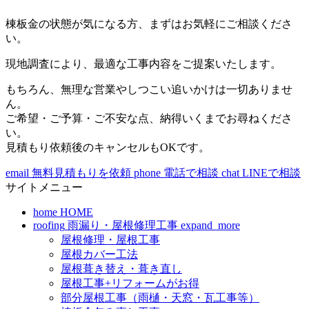
棟板金の状態が気になる方、まずはお気軽にご相談くださ
い。
現地調査により、最適な工事内容をご提案いたします。
もちろん、無理な営業やしつこい追いかけは一切ありませ
ん。
ご希望・ご予算・ご不安な点、納得いくまでお尋ねくださ
い。
見積もり依頼後のキャンセルもOKです。
email
無料見積もりを依頼
phone
電話で相談
chat
LINEで相談
サイトメニュー
home
HOME
roofing
雨漏り・屋根修理工事
expand_more
屋根修理・屋根工事
屋根カバー工法
屋根葺き替え・葺き直し
屋根工事+リフォームがお得
部分屋根工事（雨樋・天窓・瓦工事等）