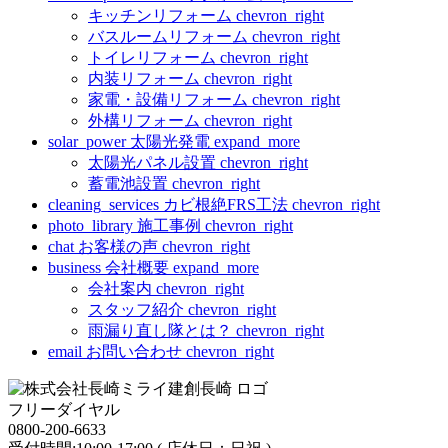
キッチンリフォーム
chevron_right
バスルームリフォーム
chevron_right
トイレリフォーム
chevron_right
内装リフォーム
chevron_right
家電・設備リフォーム
chevron_right
外構リフォーム
chevron_right
solar_power
太陽光発電
expand_more
太陽光パネル設置
chevron_right
蓄電池設置
chevron_right
cleaning_services
カビ根絶FRS工法
chevron_right
photo_library
施工事例
chevron_right
chat
お客様の声
chevron_right
business
会社概要
expand_more
会社案内
chevron_right
スタッフ紹介
chevron_right
雨漏り直し隊とは？
chevron_right
email
お問い合わせ
chevron_right
フリーダイヤル
0800-200-6633