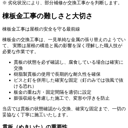
※ 劣化状況により、部分補修か交換工事かを判断します。
棟板金工事の難しさと大切さ
棟板金工事は屋根の安全を守る最前線
棟板金の交換工事は、一見単純な金属の張り替えのようでい
て、 実際は屋根の構造と風の影響を深く理解した職人技が
必要な作業です。
貫板
の状態を必ず確認し、腐食している場合は確実に
交換
樹脂製貫板の使用で長期的な耐久性を確保
ビスと釘を併用した確実な固定（釘のみでは強風で抜
ける恐れ）
板金の重ね方・固定間隔を適切に設定
膨張収縮を考慮した施工で、変形や浮きを防止
当店では貫板の状態確認から交換、確実な固定まで、一切の
妥協なく丁寧に施工いたします。
貫板（ぬきいた）の重要性