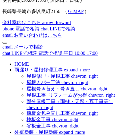
受付時間:10:00-17:00 ( 店休日：日祝 )
長崎県長崎市多以良町2156-1 (
G-MAP
)
会社案内はこちら
arrow_forward
phone
電話で相談
chat
LINEで相談
email
お問い合わせはこちら
email
メールで相談
chat
LINEで相談
電話で相談
平日 10:00-17:00
HOME
雨漏り・屋根修理工事
expand_more
屋根修理・屋根工事
chevron_right
屋根カバー工法
chevron_right
屋根葺き替え・葺き直し
chevron_right
屋根工事+リフォームがお得
chevron_right
部分屋根工事（雨樋・天窓・瓦工事等）
chevron_right
棟板金包み直し工事
chevron_right
棟板金工事
chevron_right
谷板金工事
chevron_right
外壁塗装・屋根塗装
expand_more