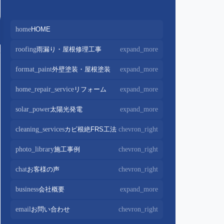
home
HOME
roofing
雨漏り・屋根修理工事
expand_more
屋根修理・屋根工事
chevron_right
format_paint
外壁塗装・屋根塗装
expand_more
屋根カバー工法
chevron_right
外壁塗装
chevron_right
home_repair_service
リフォーム
expand_more
屋根葺き替え・葺き直し
chevron_right
屋根塗装
chevron_right
キッチンリフォーム
chevron_right
solar_power
太陽光発電
expand_more
屋根工事+リフォームがお得
chevron_right
屋根塗装+外壁塗装がお得
chevron_right
バスルームリフォーム
chevron_right
太陽光パネル設置
chevron_right
cleaning_services
カビ根絶FRS工法
chevron_right
部分屋根工事
chevron_right
トイレリフォーム
chevron_right
蓄電池設置
chevron_right
photo_library
施工事例
chevron_right
棟板金包み直し工事
chevron_right
内装リフォーム
chevron_right
棟板金工事
chevron_right
chat
お客様の声
chevron_right
家電・設備リフォーム
chevron_right
谷板金工事
chevron_right
business
会社概要
expand_more
外構リフォーム
chevron_right
会社案内
chevron_right
email
お問い合わせ
chevron_right
スタッフ紹介
chevron_right