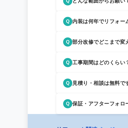
どんな範囲からお願い
Q
壁紙張替えや床材交換
A
内装は何年でリフォー
Q
まで対応しています。
お手入れ具合や状態によ
A
部分改修でどこまで変
Q
る方が多いです。
壁紙、床材、照明、収
A
工事期間はどのくらい
Q
なりの改善が可能です
限もありますので、事
部分工事なら3〜7日程
A
見積り・相談は無料で
Q
が目安。ただし既存状
はい、無料で承ります
A
保証・アフターフォロ
Q
ていただけます。
工事後の保証・点検・
A