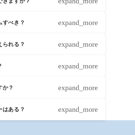
expand_more
できますか？
などの小規模工事から、フルリフォーム
expand_more
ムすべき？
りますが、10〜15年を目安に検討す
expand_more
えられる？
納、天井、ドア、窓など、部分単位でか
expand_more
？
。ただし、構造的な制約がある場合は制
前調査が重要です。
度、フルリフォームなら10～20日程度
expand_more
すか？
態や改修範囲により変動します。
。見積りをご覧になってから契約判断し
expand_more
ーはある？
調整対応を行います。詳しくは契約書や