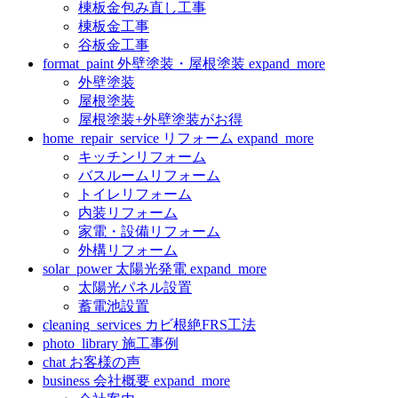
棟板金包み直し工事
棟板金工事
谷板金工事
format_paint
外壁塗装・屋根塗装
expand_more
外壁塗装
屋根塗装
屋根塗装+外壁塗装がお得
home_repair_service
リフォーム
expand_more
キッチンリフォーム
バスルームリフォーム
トイレリフォーム
内装リフォーム
家電・設備リフォーム
外構リフォーム
solar_power
太陽光発電
expand_more
太陽光パネル設置
蓄電池設置
cleaning_services
カビ根絶FRS工法
photo_library
施工事例
chat
お客様の声
business
会社概要
expand_more