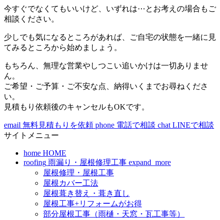
今すぐでなくてもいいけど、いずれは⋯とお考えの場合もご
相談ください。
少しでも気になるところがあれば、ご自宅の状態を一緒に見
てみるところから始めましょう。
もちろん、無理な営業やしつこい追いかけは一切ありませ
ん。
ご希望・ご予算・ご不安な点、納得いくまでお尋ねくださ
い。
見積もり依頼後のキャンセルもOKです。
email
無料見積もりを依頼
phone
電話で相談
chat
LINEで相談
サイトメニュー
home
HOME
roofing
雨漏り・屋根修理工事
expand_more
屋根修理・屋根工事
屋根カバー工法
屋根葺き替え・葺き直し
屋根工事+リフォームがお得
部分屋根工事（雨樋・天窓・瓦工事等）