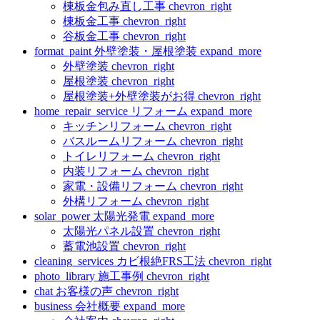
棟板金包み直し工事
chevron_right
棟板金工事
chevron_right
谷板金工事
chevron_right
format_paint
外壁塗装・屋根塗装
expand_more
外壁塗装
chevron_right
屋根塗装
chevron_right
屋根塗装+外壁塗装がお得
chevron_right
home_repair_service
リフォーム
expand_more
キッチンリフォーム
chevron_right
バスルームリフォーム
chevron_right
トイレリフォーム
chevron_right
内装リフォーム
chevron_right
家電・設備リフォーム
chevron_right
外構リフォーム
chevron_right
solar_power
太陽光発電
expand_more
太陽光パネル設置
chevron_right
蓄電池設置
chevron_right
cleaning_services
カビ根絶FRS工法
chevron_right
photo_library
施工事例
chevron_right
chat
お客様の声
chevron_right
business
会社概要
expand_more