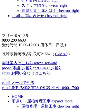
会社案内
chevron_right
スタッフ紹介
chevron_right
雨漏り直し隊とは？
chevron_right
email
お問い合わせ
chevron_right
フリーダイヤル
0800-200-6633
受付時間:10:00-17:00 ( 店休日：日祝 )
長崎県長崎市多以良町2156-1 (
G-MAP
)
会社案内はこちら
arrow_forward
phone
電話で相談
chat
LINEで相談
email
お問い合わせはこちら
email
メールで相談
chat
LINEで相談
電話で相談
平日 10:00-17:00
HOME
雨漏り・屋根修理工事
expand_more
屋根修理・屋根工事
chevron_right